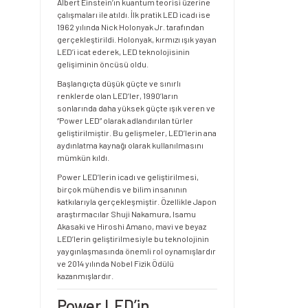
Albert Einstein’ın kuantum teorisi üzerine
çalışmaları ile atıldı. İlk pratik LED icadı ise
1962 yılında Nick Holonyak Jr. tarafından
gerçekleştirildi. Holonyak, kırmızı ışık yayan
LED’i icat ederek, LED teknolojisinin
gelişiminin öncüsü oldu.
Başlangıçta düşük güçte ve sınırlı
renklerde olan LED’ler, 1990’ların
sonlarında daha yüksek güçte ışık veren ve
“Power LED” olarak adlandırılan türler
geliştirilmiştir. Bu gelişmeler, LED’lerin ana
aydınlatma kaynağı olarak kullanılmasını
mümkün kıldı.
Power LED’lerin icadı ve geliştirilmesi,
birçok mühendis ve bilim insanının
katkılarıyla gerçekleşmiştir. Özellikle Japon
araştırmacılar Shuji Nakamura, Isamu
Akasaki ve Hiroshi Amano, mavi ve beyaz
LED’lerin geliştirilmesiyle bu teknolojinin
yaygınlaşmasında önemli rol oynamışlardır
ve 2014 yılında Nobel Fizik Ödülü
kazanmışlardır.
Power LED’in