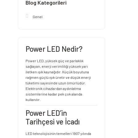
Blog Kategorileri
Genel
Power LED Nedir?
Power LED, yüksek güç ve parlaklık
sağlayan, enerji verimliliği yüksek yarı
iletken ışık kaynağıdır. Küçük boyutuna
rağmen güçlü ışık üretir ve düşük enerji
tüketimi sayesinde uzun ömürlüdür.
Elektronik cihazlardan aydınlatma
sistemlerine kadar pek çok alanda
kullanılır.
Power LED’in
Tarihçesi ve İcadı
LED teknolojisinin temelleri 1907 yılında