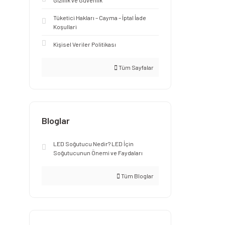
Gizlilik ve Güvenlik
Tüketici Hakları – Cayma – İptal İade
Koşullari
Kişisel Veriler Politikası
Tüm Sayfalar
Bloglar
LED Soğutucu Nedir? LED İçin
Soğutucunun Önemi ve Faydaları
Tüm Bloglar