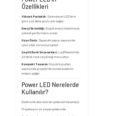
Özellikleri
Yüksek Parlaklık:
Geleneksel LED’lere
göre çok daha güçlü ışık sağlar.
Enerji Verimliliği:
Düşük enerji tüketimiyle
yüksek performans sunar.
Uzun Ömür:
Dayanıklı yapısı sayesinde
uzun yıllar sorunsuz çalışır.
Çeşitli Renk Seçenekleri:
LedPaketim’de
22 farklı renk seçeneği mevcuttur.
Kompakt Tasarım:
Küçük boyutları
sayesinde projelerde esnek kullanım
imkanı sağlar.
Power LED Nerelerde
Kullanılır?
Elektronik devrelerde ışıklandırma amaçlı
Projeksiyon ve sinyal ışıklarında