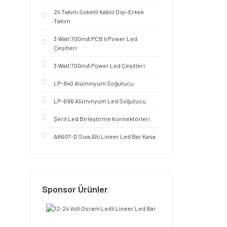
2li Takım Soketli Kablo Dişi-Erkek
Takım
3 Watt 700mA PCB li Power Led
Çeşitleri
3 Watt 700mA Power Led Çeşitleri
LP-840 Alüminyum Soğutucu
LP-696 Alüminyum Led Soğutucu
Şerit Led Birleştirme Konnektörleri
A8607-D Sıva Altı Lineer Led Bar Kasa
Sponsor Ürünler