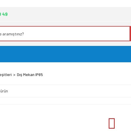
0 49
şitleri
Dış Mekan IP65
 ürün