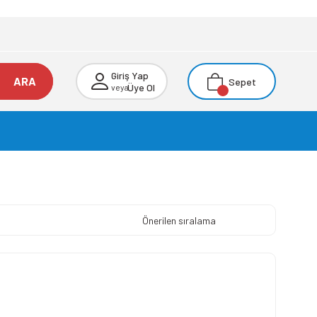
Giriş Yap
ARA
Sepet
Üye Ol
veya