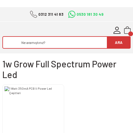
0312 311 41 83
0530 181 30 49
ARA
1w Grow Full Spectrum Power
Led