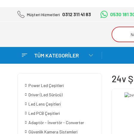
0312 311 41 83
0530 181 3
Müşteri Hizmetleri
TÜM KATEGORİLER
24v Şe
Power Led Çeşitleri
Driver (Led Sürücü)
Led Lens Çeşitleri
Led PCB Çeşitleri
Adaptör - İnvertör - Converter
Güvenlik Kamera Sistemleri