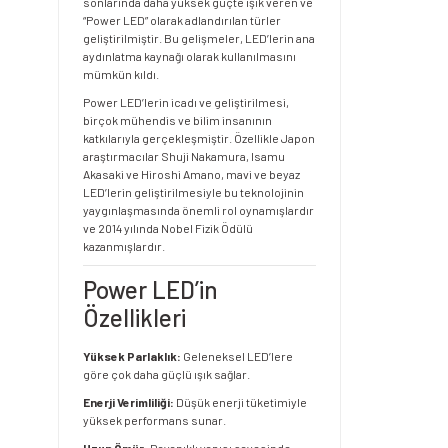
sonlarında daha yüksek güçte ışık veren ve
“Power LED” olarak adlandırılan türler
geliştirilmiştir. Bu gelişmeler, LED’lerin ana
aydınlatma kaynağı olarak kullanılmasını
mümkün kıldı.
Power LED’lerin icadı ve geliştirilmesi,
birçok mühendis ve bilim insanının
katkılarıyla gerçekleşmiştir. Özellikle Japon
araştırmacılar Shuji Nakamura, Isamu
Akasaki ve Hiroshi Amano, mavi ve beyaz
LED’lerin geliştirilmesiyle bu teknolojinin
yaygınlaşmasında önemli rol oynamışlardır
ve 2014 yılında Nobel Fizik Ödülü
kazanmışlardır.
Power LED’in
Özellikleri
Yüksek Parlaklık:
Geleneksel LED’lere
göre çok daha güçlü ışık sağlar.
Enerji Verimliliği:
Düşük enerji tüketimiyle
yüksek performans sunar.