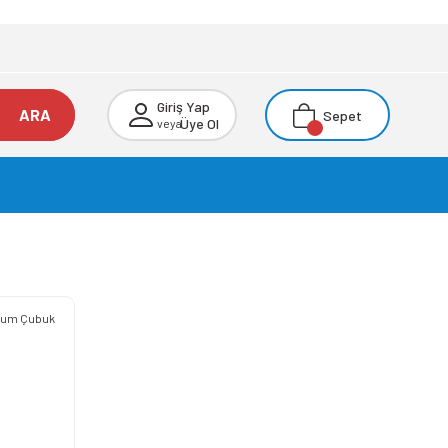
Giriş Yap
ARA
Sepet
Üye Ol
veya