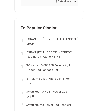
Detaylı Arama
En Populer Olanlar
OSRAM MODÜL UYUMLU LED LENS 12Lİ
GRUP
OSRAM ŞERİT LED 2835/METREDE
120LED 12V IP20 10 METRE
3x1 Metre LP-4545 45 Derece Açılı
Lineer Led Bar Kasa Set
2li Takım Soketli Kablo Dişi-Erkek
Takım
3 Watt 700mA PCB li Power Led
Çeşitleri
3 Watt 700mA Power Led Çeşitleri