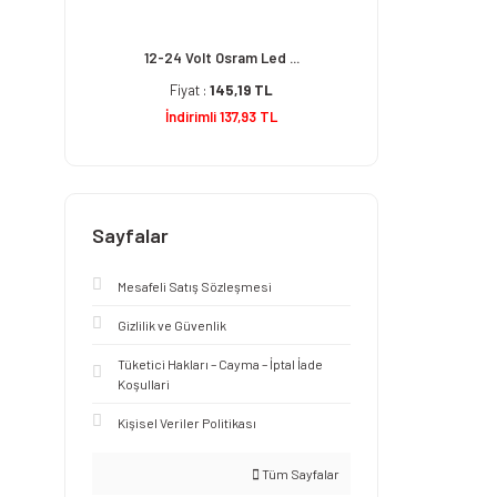
12-24 Volt Osram Led ...
Fiyat :
145,19 TL
İndirimli 137,93 TL
Sayfalar
Mesafeli Satış Sözleşmesi
Gizlilik ve Güvenlik
Tüketici Hakları – Cayma – İptal İade
Koşullari
Kişisel Veriler Politikası
Tüm Sayfalar