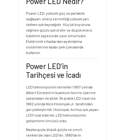
Power LED Nedir?
Power LED, yüksek güç ve parlaklık
sağlayan, enerji verimliliği yüksek yarı
iletken ışık kaynağıdır. Küçük boyutuna
rağmen güçlü ışık üretir ve düşük enerji
tüketimi sayesinde uzun ömürlüdür.
Elektronik cihazlardan aydınlatma
sistemlerine kadar pek çok alanda
kullanılır.
Power LED’in
Tarihçesi ve İcadı
LED teknolojisinin temelleri 1907 yılında
Albert Einstein’ın kuantum teorisi üzerine
çalışmaları ile atıldı. İlk pratik LED icadı ise
1962 yılında Nick Holonyak Jr. tarafından
gerçekleştirildi. Holonyak, kırmızı ışık yayan
LED’i icat ederek, LED teknolojisinin
gelişiminin öncüsü oldu.
Başlangıçta düşük güçte ve sınırlı
renklerde olan LED’ler, 1990’ların