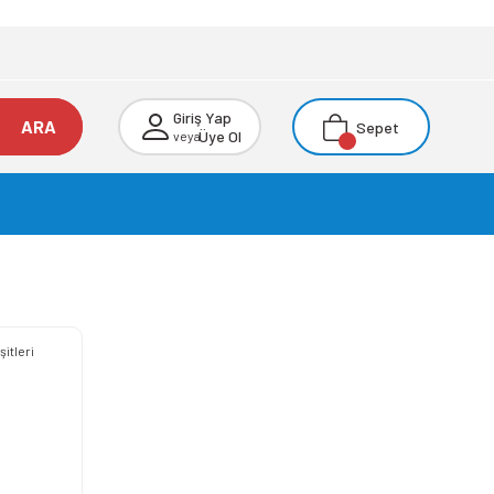
Giriş Yap
ARA
Sepet
Üye Ol
veya