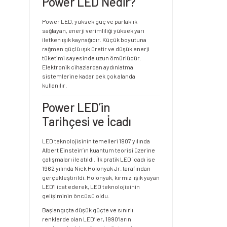
Power LED Nedir?
Power LED, yüksek güç ve parlaklık
sağlayan, enerji verimliliği yüksek yarı
iletken ışık kaynağıdır. Küçük boyutuna
rağmen güçlü ışık üretir ve düşük enerji
tüketimi sayesinde uzun ömürlüdür.
Elektronik cihazlardan aydınlatma
sistemlerine kadar pek çok alanda
kullanılır.
Power LED’in
Tarihçesi ve İcadı
LED teknolojisinin temelleri 1907 yılında
Albert Einstein’ın kuantum teorisi üzerine
çalışmaları ile atıldı. İlk pratik LED icadı ise
1962 yılında Nick Holonyak Jr. tarafından
gerçekleştirildi. Holonyak, kırmızı ışık yayan
LED’i icat ederek, LED teknolojisinin
gelişiminin öncüsü oldu.
Başlangıçta düşük güçte ve sınırlı
renklerde olan LED’ler, 1990’ların