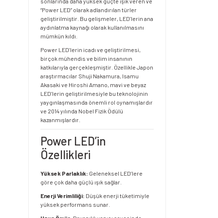
sonlarında daha yüksek güçte ışık veren ve
“Power LED” olarak adlandırılan türler
geliştirilmiştir. Bu gelişmeler, LED’lerin ana
aydınlatma kaynağı olarak kullanılmasını
mümkün kıldı.
Power LED’lerin icadı ve geliştirilmesi,
birçok mühendis ve bilim insanının
katkılarıyla gerçekleşmiştir. Özellikle Japon
araştırmacılar Shuji Nakamura, Isamu
Akasaki ve Hiroshi Amano, mavi ve beyaz
LED’lerin geliştirilmesiyle bu teknolojinin
yaygınlaşmasında önemli rol oynamışlardır
ve 2014 yılında Nobel Fizik Ödülü
kazanmışlardır.
Power LED’in
Özellikleri
Yüksek Parlaklık:
Geleneksel LED’lere
göre çok daha güçlü ışık sağlar.
Enerji Verimliliği:
Düşük enerji tüketimiyle
yüksek performans sunar.