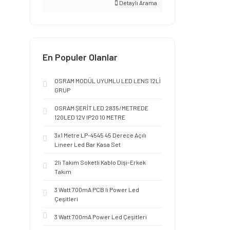
Detaylı Arama
En Populer Olanlar
OSRAM MODÜL UYUMLU LED LENS 12Lİ
GRUP
OSRAM ŞERİT LED 2835/METREDE
120LED 12V IP20 10 METRE
3x1 Metre LP-4545 45 Derece Açılı
Lineer Led Bar Kasa Set
2li Takım Soketli Kablo Dişi-Erkek
Takım
3 Watt 700mA PCB li Power Led
Çeşitleri
3 Watt 700mA Power Led Çeşitleri