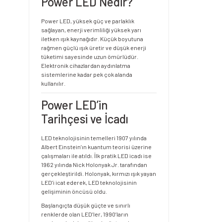
Power LED Nedir?
Power LED, yüksek güç ve parlaklık
sağlayan, enerji verimliliği yüksek yarı
iletken ışık kaynağıdır. Küçük boyutuna
rağmen güçlü ışık üretir ve düşük enerji
tüketimi sayesinde uzun ömürlüdür.
Elektronik cihazlardan aydınlatma
sistemlerine kadar pek çok alanda
kullanılır.
Power LED’in
Tarihçesi ve İcadı
LED teknolojisinin temelleri 1907 yılında
Albert Einstein’ın kuantum teorisi üzerine
çalışmaları ile atıldı. İlk pratik LED icadı ise
1962 yılında Nick Holonyak Jr. tarafından
gerçekleştirildi. Holonyak, kırmızı ışık yayan
LED’i icat ederek, LED teknolojisinin
gelişiminin öncüsü oldu.
Başlangıçta düşük güçte ve sınırlı
renklerde olan LED’ler, 1990’ların