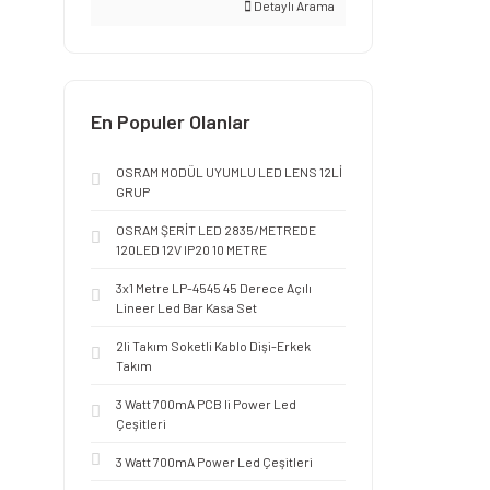
Detaylı Arama
En Populer Olanlar
OSRAM MODÜL UYUMLU LED LENS 12Lİ
GRUP
OSRAM ŞERİT LED 2835/METREDE
120LED 12V IP20 10 METRE
3x1 Metre LP-4545 45 Derece Açılı
Lineer Led Bar Kasa Set
2li Takım Soketli Kablo Dişi-Erkek
Takım
3 Watt 700mA PCB li Power Led
Çeşitleri
3 Watt 700mA Power Led Çeşitleri