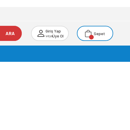
Giriş Yap
ARA
Sepet
Üye Ol
veya