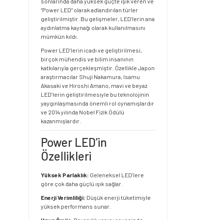
sonlarında daha yüksek güçte ışık veren ve
“Power LED” olarak adlandırılan türler
geliştirilmiştir. Bu gelişmeler, LED’lerin ana
aydınlatma kaynağı olarak kullanılmasını
mümkün kıldı.
Power LED’lerin icadı ve geliştirilmesi,
birçok mühendis ve bilim insanının
katkılarıyla gerçekleşmiştir. Özellikle Japon
araştırmacılar Shuji Nakamura, Isamu
Akasaki ve Hiroshi Amano, mavi ve beyaz
LED’lerin geliştirilmesiyle bu teknolojinin
yaygınlaşmasında önemli rol oynamışlardır
ve 2014 yılında Nobel Fizik Ödülü
kazanmışlardır.
Power LED’in
Özellikleri
Yüksek Parlaklık:
Geleneksel LED’lere
göre çok daha güçlü ışık sağlar.
Enerji Verimliliği:
Düşük enerji tüketimiyle
yüksek performans sunar.