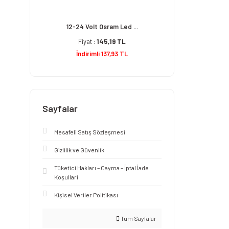
12-24 Volt Osram Led ...
Fiyat :
145,19 TL
İndirimli 137,93 TL
Sayfalar
Mesafeli Satış Sözleşmesi
Gizlilik ve Güvenlik
Tüketici Hakları – Cayma – İptal İade
Koşullari
Kişisel Veriler Politikası
Tüm Sayfalar