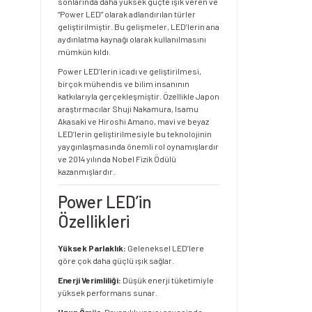
sonlarında daha yüksek güçte ışık veren ve
“Power LED” olarak adlandırılan türler
geliştirilmiştir. Bu gelişmeler, LED’lerin ana
aydınlatma kaynağı olarak kullanılmasını
mümkün kıldı.
Power LED’lerin icadı ve geliştirilmesi,
birçok mühendis ve bilim insanının
katkılarıyla gerçekleşmiştir. Özellikle Japon
araştırmacılar Shuji Nakamura, Isamu
Akasaki ve Hiroshi Amano, mavi ve beyaz
LED’lerin geliştirilmesiyle bu teknolojinin
yaygınlaşmasında önemli rol oynamışlardır
ve 2014 yılında Nobel Fizik Ödülü
kazanmışlardır.
Power LED’in
Özellikleri
Yüksek Parlaklık:
Geleneksel LED’lere
göre çok daha güçlü ışık sağlar.
Enerji Verimliliği:
Düşük enerji tüketimiyle
yüksek performans sunar.