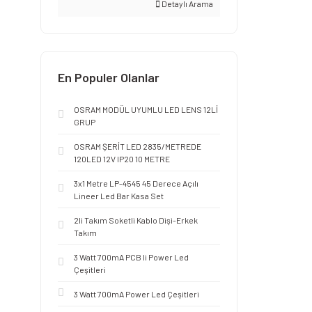
Detaylı Arama
En Populer Olanlar
OSRAM MODÜL UYUMLU LED LENS 12Lİ
GRUP
OSRAM ŞERİT LED 2835/METREDE
120LED 12V IP20 10 METRE
3x1 Metre LP-4545 45 Derece Açılı
Lineer Led Bar Kasa Set
2li Takım Soketli Kablo Dişi-Erkek
Takım
3 Watt 700mA PCB li Power Led
Çeşitleri
3 Watt 700mA Power Led Çeşitleri