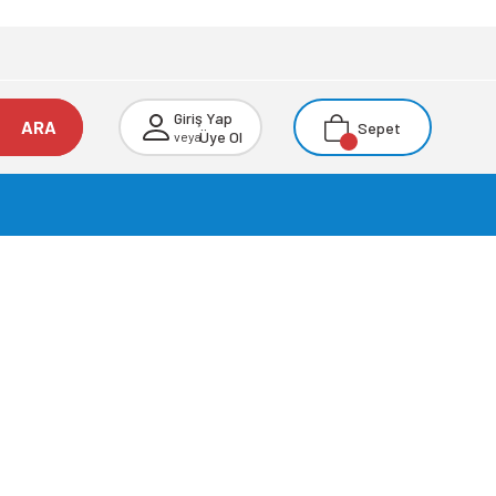
Giriş Yap
ARA
Sepet
Üye Ol
veya