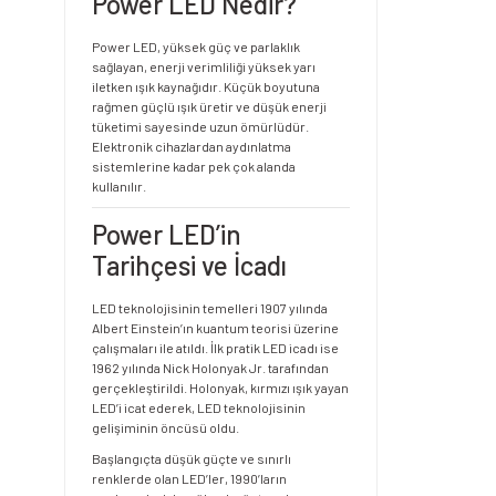
Power LED Nedir?
Power LED, yüksek güç ve parlaklık
sağlayan, enerji verimliliği yüksek yarı
iletken ışık kaynağıdır. Küçük boyutuna
rağmen güçlü ışık üretir ve düşük enerji
tüketimi sayesinde uzun ömürlüdür.
Elektronik cihazlardan aydınlatma
sistemlerine kadar pek çok alanda
kullanılır.
Power LED’in
Tarihçesi ve İcadı
LED teknolojisinin temelleri 1907 yılında
Albert Einstein’ın kuantum teorisi üzerine
çalışmaları ile atıldı. İlk pratik LED icadı ise
1962 yılında Nick Holonyak Jr. tarafından
gerçekleştirildi. Holonyak, kırmızı ışık yayan
LED’i icat ederek, LED teknolojisinin
gelişiminin öncüsü oldu.
Başlangıçta düşük güçte ve sınırlı
renklerde olan LED’ler, 1990’ların