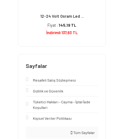
12-24 Volt Osram Led ...
Fiyat :
145,19 TL
İndirimli 137,93 TL
Sayfalar
Mesafeli Satış Sözleşmesi
Gizlilik ve Güvenlik
Tüketici Hakları – Cayma – İptal İade
Koşullari
Kişisel Veriler Politikası
Tüm Sayfalar