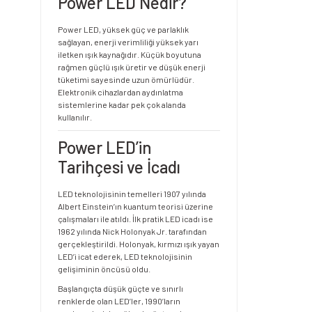
Power LED Nedir?
Power LED, yüksek güç ve parlaklık
sağlayan, enerji verimliliği yüksek yarı
iletken ışık kaynağıdır. Küçük boyutuna
rağmen güçlü ışık üretir ve düşük enerji
tüketimi sayesinde uzun ömürlüdür.
Elektronik cihazlardan aydınlatma
sistemlerine kadar pek çok alanda
kullanılır.
Power LED’in
Tarihçesi ve İcadı
LED teknolojisinin temelleri 1907 yılında
Albert Einstein’ın kuantum teorisi üzerine
çalışmaları ile atıldı. İlk pratik LED icadı ise
1962 yılında Nick Holonyak Jr. tarafından
gerçekleştirildi. Holonyak, kırmızı ışık yayan
LED’i icat ederek, LED teknolojisinin
gelişiminin öncüsü oldu.
Başlangıçta düşük güçte ve sınırlı
renklerde olan LED’ler, 1990’ların