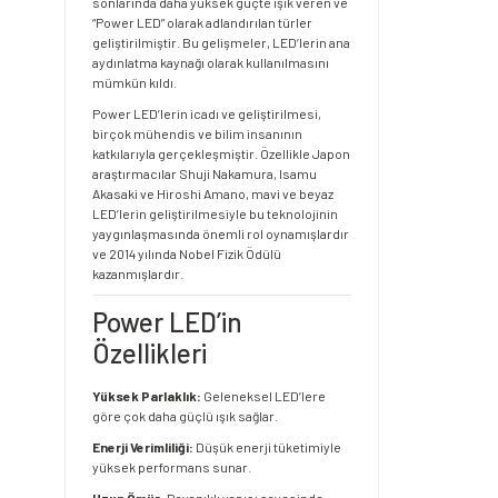
sonlarında daha yüksek güçte ışık veren ve
“Power LED” olarak adlandırılan türler
geliştirilmiştir. Bu gelişmeler, LED’lerin ana
aydınlatma kaynağı olarak kullanılmasını
mümkün kıldı.
Power LED’lerin icadı ve geliştirilmesi,
birçok mühendis ve bilim insanının
katkılarıyla gerçekleşmiştir. Özellikle Japon
araştırmacılar Shuji Nakamura, Isamu
Akasaki ve Hiroshi Amano, mavi ve beyaz
LED’lerin geliştirilmesiyle bu teknolojinin
yaygınlaşmasında önemli rol oynamışlardır
ve 2014 yılında Nobel Fizik Ödülü
kazanmışlardır.
Power LED’in
Özellikleri
Yüksek Parlaklık:
Geleneksel LED’lere
göre çok daha güçlü ışık sağlar.
Enerji Verimliliği:
Düşük enerji tüketimiyle
yüksek performans sunar.