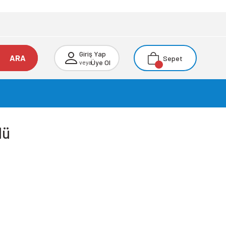
Giriş Yap
ARA
Sepet
Üye Ol
veya
lü