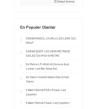
Detaylı Arama
En Populer Olanlar
OSRAM MODÜL UYUMLU LED LENS 12Lİ
GRUP
OSRAM ŞERİT LED 2835/METREDE
120LED 12V IP20 10 METRE
3x1 Metre LP-4545 45 Derece Açılı
Lineer Led Bar Kasa Set
2li Takım Soketli Kablo Dişi-Erkek
Takım
3 Watt 700mA PCB li Power Led
Çeşitleri
3 Watt 700mA Power Led Çeşitleri