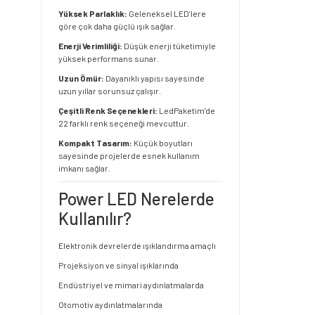
Yüksek Parlaklık:
Geleneksel LED’lere
göre çok daha güçlü ışık sağlar.
Enerji Verimliliği:
Düşük enerji tüketimiyle
yüksek performans sunar.
Uzun Ömür:
Dayanıklı yapısı sayesinde
uzun yıllar sorunsuz çalışır.
Çeşitli Renk Seçenekleri:
LedPaketim’de
22 farklı renk seçeneği mevcuttur.
Kompakt Tasarım:
Küçük boyutları
sayesinde projelerde esnek kullanım
imkanı sağlar.
Power LED Nerelerde
Kullanılır?
Elektronik devrelerde ışıklandırma amaçlı
Projeksiyon ve sinyal ışıklarında
Endüstriyel ve mimari aydınlatmalarda
Otomotiv aydınlatmalarında