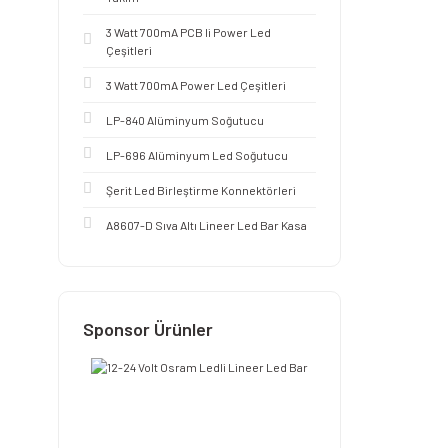
3 Watt 700mA PCB li Power Led
Çeşitleri
3 Watt 700mA Power Led Çeşitleri
LP-840 Alüminyum Soğutucu
LP-696 Alüminyum Led Soğutucu
Şerit Led Birleştirme Konnektörleri
A8607-D Sıva Altı Lineer Led Bar Kasa
Sponsor Ürünler