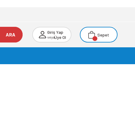
Giriş Yap
ARA
Sepet
Üye Ol
veya