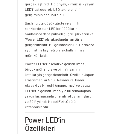
gerçekleştirildi. Holonyak, kırmızı ışık yayan
LED’i icat ederek, LED teknolojisinin
gelişiminin öncüsü oldu.
Başlangıçta düşük güçte ve sınırlı
renklerde olan LED’ler, 1990’ların
sonlarında daha yüksek güçte ışık veren ve
“Power LED” olarak adlandırılan türler
geliştirilmiştir. Bu gelişmeler, LED’lerin ana
aydınlatma kaynağı olarak kullanılmasını
mümkün kıldı.
Power LED’lerin icadı ve geliştirilmesi,
birçok mühendis ve bilim insanının
katkılarıyla gerçekleşmiştir. Özellikle Japon
araştırmacılar Shuji Nakamura, Isamu
Akasaki ve Hiroshi Amano, mavi ve beyaz
LED’lerin geliştirilmesiyle bu teknolojinin
yaygınlaşmasında önemli rol oynamışlardır
ve 2014 yılında Nobel Fizik Ödülü
kazanmışlardır.
Power LED’in
Özellikleri