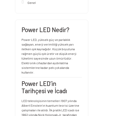
Genel
Power LED Nedir?
Power LED, yüksek güç ve parlaklık
sağlayan, enerji verimliliği yüksek yarı
iletken ışık kaynağıdır. Küçük boyutuna
rağmen güçlü ışık üretir ve düşük enerji
tüketimi sayesinde uzun ömürlüdür.
Elektronik cihazlardan aydınlatma
sistemlerine kadar pek çok alanda
kullanılır.
Power LED’in
Tarihçesi ve İcadı
LED teknolojisinin temelleri 1907 yılında
Albert Einstein’ın kuantum teorisi üzerine
çalışmaları ile atıldı. İlk pratik LED icadı ise
1962 yılında Nick Holonyak Jr. tarafından