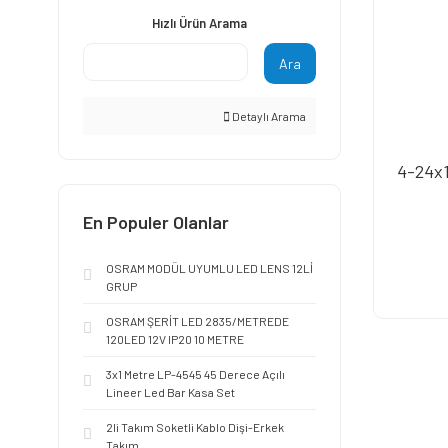
Hızlı Ürün Arama
Ara
Detaylı Arama
4-24x
En Populer Olanlar
OSRAM MODÜL UYUMLU LED LENS 12Lİ
GRUP
OSRAM ŞERİT LED 2835/METREDE
120LED 12V IP20 10 METRE
3x1 Metre LP-4545 45 Derece Açılı
Lineer Led Bar Kasa Set
2li Takım Soketli Kablo Dişi-Erkek
Takım