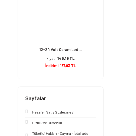
12-24 Volt Osram Led ...
Fiyat :
145,19 TL
İndirimli 137,93 TL
Sayfalar
Mesafeli Satış Sözleşmesi
Gizlilik ve Güvenlik
Tüketici Hakları – Cayma – İptal İade