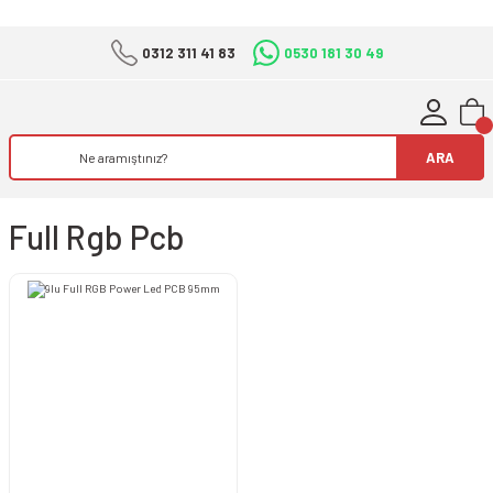
0312 311 41 83
0530 181 30 49
ARA
Full Rgb Pcb