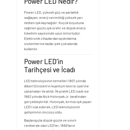
Power LED Nedir?
Power LED, yüksek güç ve parlaklık
sağlayan, enerji verimliliği yüksek yarı
iletken ışık kaynağıdır. Küçük boyutuna
rağmen güçlü ışık üretir ve düşük enerji
tüketimi sayesinde uzun ömürlüdür.
Elektronik cihazlardan aydınlatma
sistemlerine kadar pek çok alanda
kullanılır.
Power LED’in
Tarihçesi ve İcadı
LED teknolojisinin temelleri 1907 yılında
Albert Einstein’ın kuantum teorisi üzerine
çalışmaları ile atıldı. İlk pratik LED icadı ise
1962 yılında Nick Holonyak Jr. tarafından
gerçekleştirildi. Holonyak, kırmızı ışık yayan
LED’i icat ederek, LED teknolojisinin
gelişiminin öncüsü oldu.
Başlangıçta düşük güçte ve sınırlı
renklerde olan LED’ler, 1990’ların