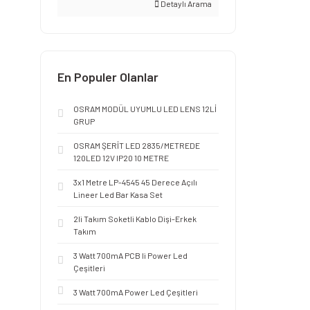
Detaylı Arama
En Populer Olanlar
OSRAM MODÜL UYUMLU LED LENS 12Lİ
GRUP
OSRAM ŞERİT LED 2835/METREDE
120LED 12V IP20 10 METRE
3x1 Metre LP-4545 45 Derece Açılı
Lineer Led Bar Kasa Set
2li Takım Soketli Kablo Dişi-Erkek
Takım
3 Watt 700mA PCB li Power Led
Çeşitleri
3 Watt 700mA Power Led Çeşitleri