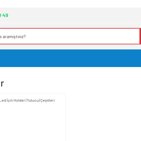
0 49
r