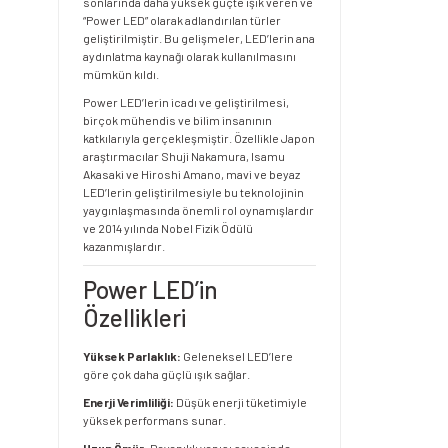
sonlarında daha yüksek güçte ışık veren ve
“Power LED” olarak adlandırılan türler
geliştirilmiştir. Bu gelişmeler, LED’lerin ana
aydınlatma kaynağı olarak kullanılmasını
mümkün kıldı.
Power LED’lerin icadı ve geliştirilmesi,
birçok mühendis ve bilim insanının
katkılarıyla gerçekleşmiştir. Özellikle Japon
araştırmacılar Shuji Nakamura, Isamu
Akasaki ve Hiroshi Amano, mavi ve beyaz
LED’lerin geliştirilmesiyle bu teknolojinin
yaygınlaşmasında önemli rol oynamışlardır
ve 2014 yılında Nobel Fizik Ödülü
kazanmışlardır.
Power LED’in
Özellikleri
Yüksek Parlaklık:
Geleneksel LED’lere
göre çok daha güçlü ışık sağlar.
Enerji Verimliliği:
Düşük enerji tüketimiyle
yüksek performans sunar.