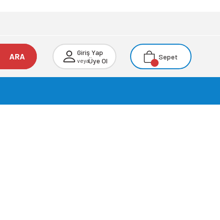
Giriş Yap
ARA
Sepet
Üye Ol
veya