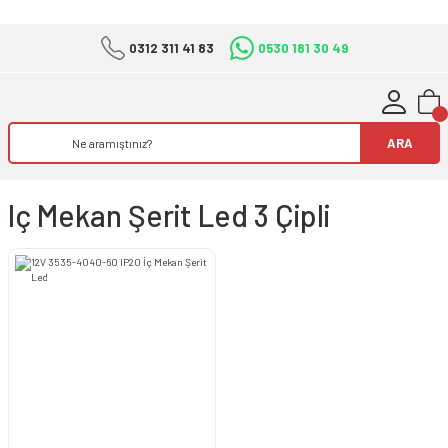
0312 311 41 83
0530 181 30 49
ARA
Iç Mekan Şerit Led 3 Çipli