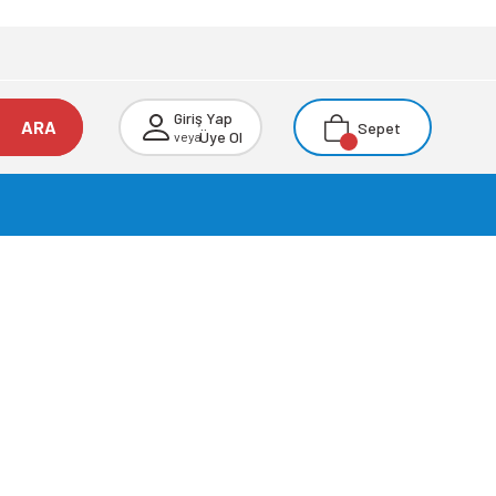
Giriş Yap
ARA
Sepet
Üye Ol
veya