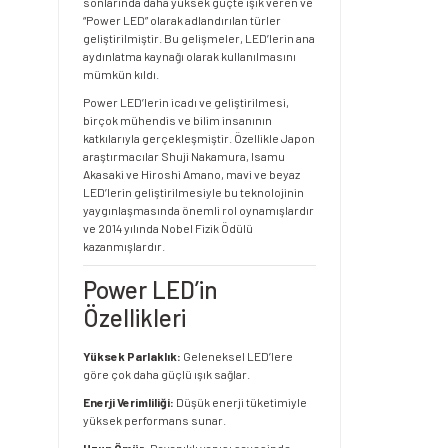
sonlarında daha yüksek güçte ışık veren ve
“Power LED” olarak adlandırılan türler
geliştirilmiştir. Bu gelişmeler, LED’lerin ana
aydınlatma kaynağı olarak kullanılmasını
mümkün kıldı.
Power LED’lerin icadı ve geliştirilmesi,
birçok mühendis ve bilim insanının
katkılarıyla gerçekleşmiştir. Özellikle Japon
araştırmacılar Shuji Nakamura, Isamu
Akasaki ve Hiroshi Amano, mavi ve beyaz
LED’lerin geliştirilmesiyle bu teknolojinin
yaygınlaşmasında önemli rol oynamışlardır
ve 2014 yılında Nobel Fizik Ödülü
kazanmışlardır.
Power LED’in
Özellikleri
Yüksek Parlaklık:
Geleneksel LED’lere
göre çok daha güçlü ışık sağlar.
Enerji Verimliliği:
Düşük enerji tüketimiyle
yüksek performans sunar.