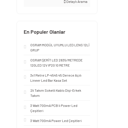
Detaylı Arama
En Populer Olanlar
OSRAM MODÜL UYUMLU LED LENS 12Lİ
GRUP
OSRAM ŞERİT LED 2835/METREDE
120LED 12V IP20 10 METRE
3x1 Metre LP-4545 45 Derece Açılı
Lineer Led Bar Kasa Set
2li Takım Soketli Kablo Dişi-Erkek
Takım
3 Watt 700mA PCB li Power Led
Çeşitleri
3 Watt 700mA Power Led Çeşitleri