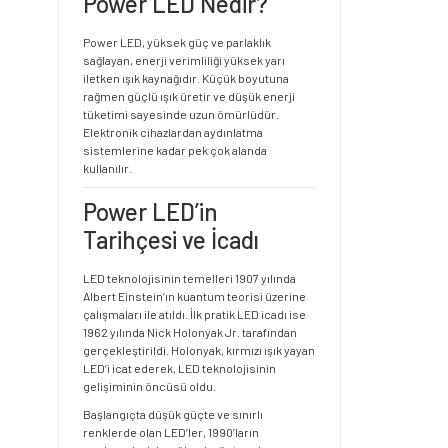
Power LED Nedir?
Power LED, yüksek güç ve parlaklık
sağlayan, enerji verimliliği yüksek yarı
iletken ışık kaynağıdır. Küçük boyutuna
rağmen güçlü ışık üretir ve düşük enerji
tüketimi sayesinde uzun ömürlüdür.
Elektronik cihazlardan aydınlatma
sistemlerine kadar pek çok alanda
kullanılır.
Power LED’in
Tarihçesi ve İcadı
LED teknolojisinin temelleri 1907 yılında
Albert Einstein’ın kuantum teorisi üzerine
çalışmaları ile atıldı. İlk pratik LED icadı ise
1962 yılında Nick Holonyak Jr. tarafından
gerçekleştirildi. Holonyak, kırmızı ışık yayan
LED’i icat ederek, LED teknolojisinin
gelişiminin öncüsü oldu.
Başlangıçta düşük güçte ve sınırlı
renklerde olan LED’ler, 1990’ların