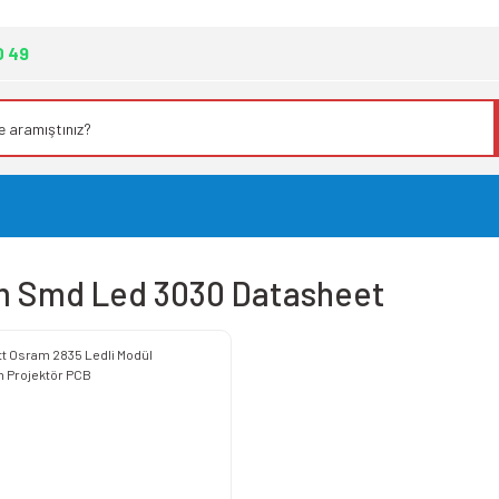
0 49
m Smd Led 3030 Datasheet