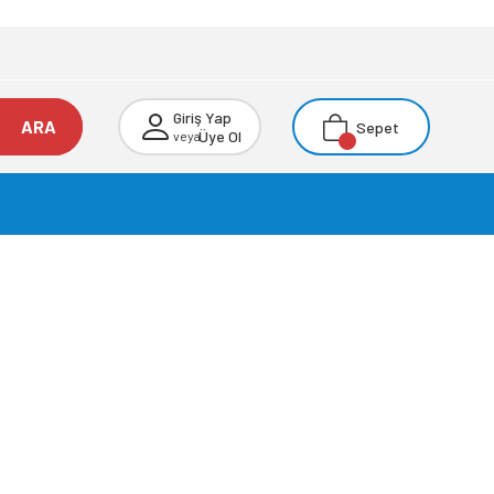
Giriş Yap
ARA
Sepet
Üye Ol
veya