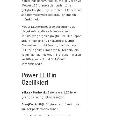
sonlarında daha yüksek güçte ışık veren ve
“Power LED” olarak adlandırılan türler
geliştirilmiştir. Bu gelişmeler, LED’lerin ana
aydınlatma kaynağı olarak kullanılmasını
mümkün kıldı.
Power LED’lerin icadı ve geliştirilmesi,
birçok mühendis ve bilim insanının
katkılarıyla gerçekleşmiştir. Özellikle Japon
araştırmacılar Shuji Nakamura, Isamu
Akasaki ve Hiroshi Amano, mavi ve beyaz
LED’lerin geliştirilmesiyle bu teknolojinin
yaygınlaşmasında önemli rol oynamışlardır
ve 2014 yılında Nobel Fizik Ödülü
kazanmışlardır.
Power LED’in
Özellikleri
Yüksek Parlaklık:
Geleneksel LED’lere
göre çok daha güçlü ışık sağlar.
Enerji Verimliliği:
Düşük enerji tüketimiyle
yüksek performans sunar.