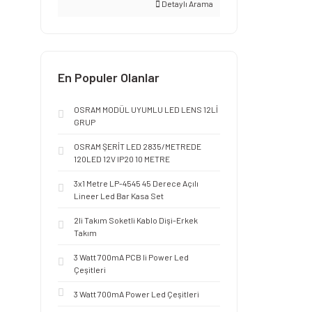
Detaylı Arama
En Populer Olanlar
OSRAM MODÜL UYUMLU LED LENS 12Lİ
GRUP
OSRAM ŞERİT LED 2835/METREDE
120LED 12V IP20 10 METRE
3x1 Metre LP-4545 45 Derece Açılı
Lineer Led Bar Kasa Set
2li Takım Soketli Kablo Dişi-Erkek
Takım
3 Watt 700mA PCB li Power Led
Çeşitleri
3 Watt 700mA Power Led Çeşitleri