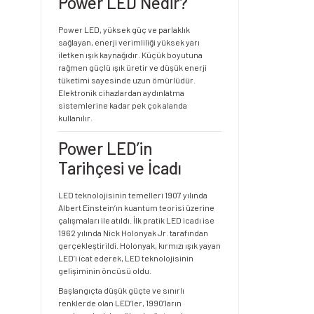
Power LED Nedir?
Power LED, yüksek güç ve parlaklık
sağlayan, enerji verimliliği yüksek yarı
iletken ışık kaynağıdır. Küçük boyutuna
rağmen güçlü ışık üretir ve düşük enerji
tüketimi sayesinde uzun ömürlüdür.
Elektronik cihazlardan aydınlatma
sistemlerine kadar pek çok alanda
kullanılır.
Power LED’in
Tarihçesi ve İcadı
LED teknolojisinin temelleri 1907 yılında
Albert Einstein’ın kuantum teorisi üzerine
çalışmaları ile atıldı. İlk pratik LED icadı ise
1962 yılında Nick Holonyak Jr. tarafından
gerçekleştirildi. Holonyak, kırmızı ışık yayan
LED’i icat ederek, LED teknolojisinin
gelişiminin öncüsü oldu.
Başlangıçta düşük güçte ve sınırlı
renklerde olan LED’ler, 1990’ların