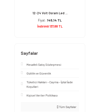
12-24 Volt Osram Led ...
Fiyat :
145,14 TL
İndirimli 137,88 TL
Sayfalar
Mesafeli Satış Sözleşmesi
Gizlilik ve Güvenlik
Tüketici Hakları – Cayma – İptal İade
Koşullari
Kişisel Veriler Politikası
Tüm Sayfalar