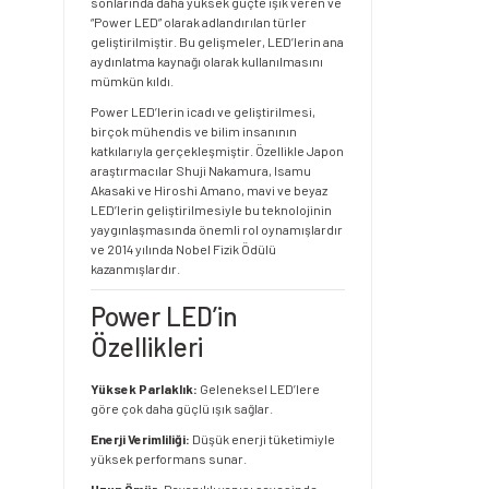
sonlarında daha yüksek güçte ışık veren ve
“Power LED” olarak adlandırılan türler
geliştirilmiştir. Bu gelişmeler, LED’lerin ana
aydınlatma kaynağı olarak kullanılmasını
mümkün kıldı.
Power LED’lerin icadı ve geliştirilmesi,
birçok mühendis ve bilim insanının
katkılarıyla gerçekleşmiştir. Özellikle Japon
araştırmacılar Shuji Nakamura, Isamu
Akasaki ve Hiroshi Amano, mavi ve beyaz
LED’lerin geliştirilmesiyle bu teknolojinin
yaygınlaşmasında önemli rol oynamışlardır
ve 2014 yılında Nobel Fizik Ödülü
kazanmışlardır.
Power LED’in
Özellikleri
Yüksek Parlaklık:
Geleneksel LED’lere
göre çok daha güçlü ışık sağlar.
Enerji Verimliliği:
Düşük enerji tüketimiyle
yüksek performans sunar.