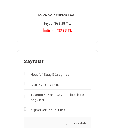
12-24 Volt Osram Led ...
Fiyat :
145,19 TL
İndirimli 137,93 TL
Sayfalar
Mesafeli Satış Sözleşmesi
Gizlilik ve Güvenlik
Tüketici Hakları – Cayma – İptal İade
Koşullari
Kişisel Veriler Politikası
Tüm Sayfalar