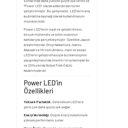
sonlarında daha yüksek güçte ışık veren ve
“Power LED” olarak adlandırılan türler
geliştirilmiştir. Bu gelişmeler, LED’lerin ana
aydınlatma kaynağı olarak kullanılmasını
mümkün kıldı.
Power LED’lerin icadı ve geliştirilmesi,
birçok mühendis ve bilim insanının
katkılarıyla gerçekleşmiştir. Özellikle Japon
araştırmacılar Shuji Nakamura, Isamu
Akasaki ve Hiroshi Amano, mavi ve beyaz
LED’lerin geliştirilmesiyle bu teknolojinin
yaygınlaşmasında önemli rol oynamışlardır
ve 2014 yılında Nobel Fizik Ödülü
kazanmışlardır.
Power LED’in
Özellikleri
Yüksek Parlaklık:
Geleneksel LED’lere
göre çok daha güçlü ışık sağlar.
Enerji Verimliliği:
Düşük enerji tüketimiyle
yüksek performans sunar.