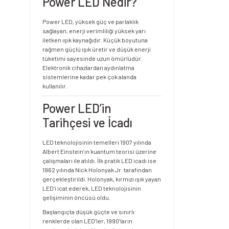
Power LED Nedir?
Power LED, yüksek güç ve parlaklık
sağlayan, enerji verimliliği yüksek yarı
iletken ışık kaynağıdır. Küçük boyutuna
rağmen güçlü ışık üretir ve düşük enerji
tüketimi sayesinde uzun ömürlüdür.
Elektronik cihazlardan aydınlatma
sistemlerine kadar pek çok alanda
kullanılır.
Power LED’in
Tarihçesi ve İcadı
LED teknolojisinin temelleri 1907 yılında
Albert Einstein’ın kuantum teorisi üzerine
çalışmaları ile atıldı. İlk pratik LED icadı ise
1962 yılında Nick Holonyak Jr. tarafından
gerçekleştirildi. Holonyak, kırmızı ışık yayan
LED’i icat ederek, LED teknolojisinin
gelişiminin öncüsü oldu.
Başlangıçta düşük güçte ve sınırlı
renklerde olan LED’ler, 1990’ların