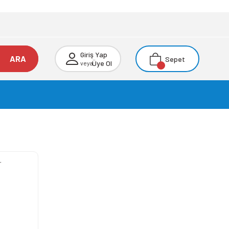
Giriş Yap
ARA
Sepet
Üye Ol
veya