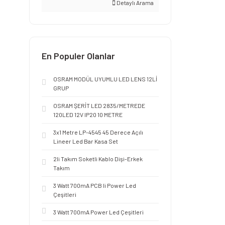
Detaylı Arama
En Populer Olanlar
OSRAM MODÜL UYUMLU LED LENS 12Lİ
GRUP
OSRAM ŞERİT LED 2835/METREDE
120LED 12V IP20 10 METRE
3x1 Metre LP-4545 45 Derece Açılı
Lineer Led Bar Kasa Set
2li Takım Soketli Kablo Dişi-Erkek
Takım
3 Watt 700mA PCB li Power Led
Çeşitleri
3 Watt 700mA Power Led Çeşitleri