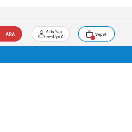
Giriş Yap
ARA
Sepet
Üye Ol
veya