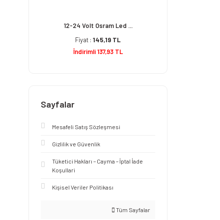
12-24 Volt Osram Led ...
Fiyat :
145,19 TL
İndirimli 137,93 TL
Sayfalar
Mesafeli Satış Sözleşmesi
Gizlilik ve Güvenlik
Tüketici Hakları – Cayma – İptal İade
Koşullari
Kişisel Veriler Politikası
Tüm Sayfalar