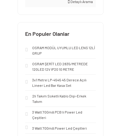
Detaylı Arama
En Populer Olanlar
OSRAM MODÜL UYUMLU LED LENS 12Lİ
GRUP
OSRAM ŞERİT LED 2835/METREDE
120LED 12V IP20 10 METRE
3x1 Metre LP-4545 45 Derece Açılı
Lineer Led Bar Kasa Set
2li Takım Soketli Kablo Dişi-Erkek
Takım
3 Watt 700mA PCB li Power Led
Çeşitleri
3 Watt 700mA Power Led Çeşitleri