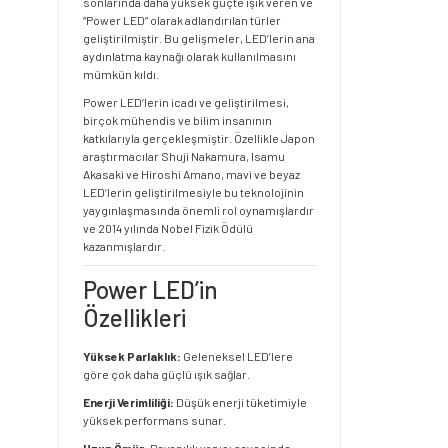
sonlarında daha yüksek güçte ışık veren ve
“Power LED” olarak adlandırılan türler
geliştirilmiştir. Bu gelişmeler, LED’lerin ana
aydınlatma kaynağı olarak kullanılmasını
mümkün kıldı.
Power LED’lerin icadı ve geliştirilmesi,
birçok mühendis ve bilim insanının
katkılarıyla gerçekleşmiştir. Özellikle Japon
araştırmacılar Shuji Nakamura, Isamu
Akasaki ve Hiroshi Amano, mavi ve beyaz
LED’lerin geliştirilmesiyle bu teknolojinin
yaygınlaşmasında önemli rol oynamışlardır
ve 2014 yılında Nobel Fizik Ödülü
kazanmışlardır.
Power LED’in
Özellikleri
Yüksek Parlaklık:
Geleneksel LED’lere
göre çok daha güçlü ışık sağlar.
Enerji Verimliliği:
Düşük enerji tüketimiyle
yüksek performans sunar.