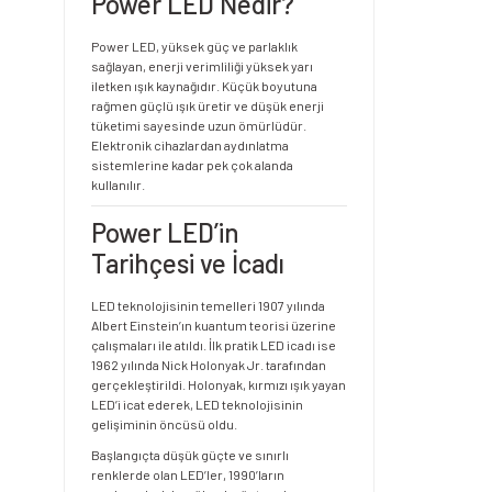
Power LED Nedir?
Power LED, yüksek güç ve parlaklık
sağlayan, enerji verimliliği yüksek yarı
iletken ışık kaynağıdır. Küçük boyutuna
rağmen güçlü ışık üretir ve düşük enerji
tüketimi sayesinde uzun ömürlüdür.
Elektronik cihazlardan aydınlatma
sistemlerine kadar pek çok alanda
kullanılır.
Power LED’in
Tarihçesi ve İcadı
LED teknolojisinin temelleri 1907 yılında
Albert Einstein’ın kuantum teorisi üzerine
çalışmaları ile atıldı. İlk pratik LED icadı ise
1962 yılında Nick Holonyak Jr. tarafından
gerçekleştirildi. Holonyak, kırmızı ışık yayan
LED’i icat ederek, LED teknolojisinin
gelişiminin öncüsü oldu.
Başlangıçta düşük güçte ve sınırlı
renklerde olan LED’ler, 1990’ların