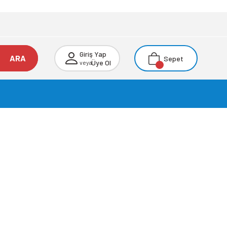
Giriş Yap
ARA
Sepet
Üye Ol
veya