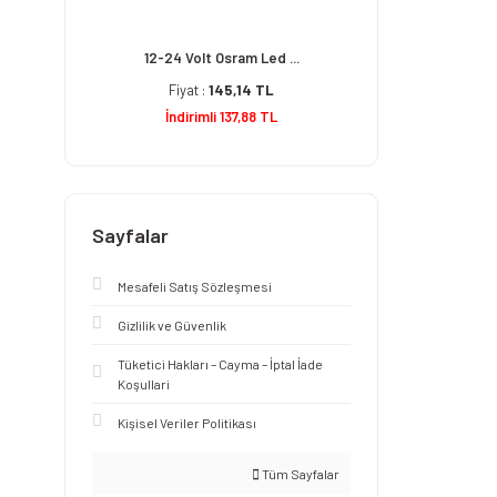
12-24 Volt Osram Led ...
Fiyat :
145,14 TL
İndirimli 137,88 TL
Sayfalar
Mesafeli Satış Sözleşmesi
Gizlilik ve Güvenlik
Tüketici Hakları – Cayma – İptal İade
Koşullari
Kişisel Veriler Politikası
Tüm Sayfalar