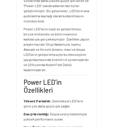
sonlarında daha yüksek güçte ışık veren ve
“Power LED” olarak adlandırılan türler
geliştirilmiştir. Bu gelişmeler, LED’lerin ana
aydınlatma kaynağı olarak kullanılmasını
mümkün kıldı.
Power LED’lerin icadı ve geliştirilmesi,
birçok mühendis ve bilim insanının
katkılarıyla gerçekleşmiştir. Özellikle Japon
araştırmacılar Shuji Nakamura, Isamu
Akasaki ve Hiroshi Amano, mavi ve beyaz
LED’lerin geliştirilmesiyle bu teknolojinin
yaygınlaşmasında önemli rol oynamışlardır
ve 2014 yılında Nobel Fizik Ödülü
kazanmışlardır.
Power LED’in
Özellikleri
Yüksek Parlaklık:
Geleneksel LED’lere
göre çok daha güçlü ışık sağlar.
Enerji Verimliliği:
Düşük enerji tüketimiyle
yüksek performans sunar.