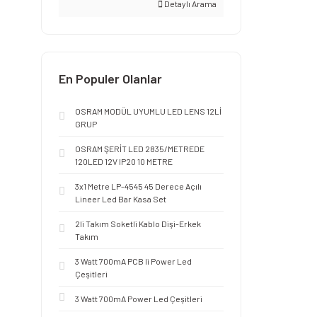
Detaylı Arama
En Populer Olanlar
OSRAM MODÜL UYUMLU LED LENS 12Lİ
GRUP
OSRAM ŞERİT LED 2835/METREDE
120LED 12V IP20 10 METRE
3x1 Metre LP-4545 45 Derece Açılı
Lineer Led Bar Kasa Set
2li Takım Soketli Kablo Dişi-Erkek
Takım
3 Watt 700mA PCB li Power Led
Çeşitleri
3 Watt 700mA Power Led Çeşitleri