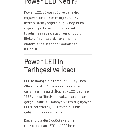
Power LED Nedir?
Power LED, yüksek güç ve parlaklık
sağlayan, enerji verimliliği yüksek yarı
iletken ışık kaynağıdır. Küçük boyutuna
rağmen güçlü ışık üretir ve düşük enerji
tüketimi sayesinde uzun ömürlüdür.
Elektronik cihazlardan aydınlatma
sistemlerine kadar pek çok alanda
kullanılır.
Power LED’in
Tarihçesi ve İcadı
LED teknolojisinin temelleri 1907 yılında
Albert Einstein’ın kuantum teorisi üzerine
çalışmaları ile atıldı. İlk pratik LED icadı ise
1962 yılında Nick Holonyak Jr. tarafından
gerçekleştirildi. Holonyak, kırmızı ışık yayan
LED’i icat ederek, LED teknolojisinin
gelişiminin öncüsü oldu.
Başlangıçta düşük güçte ve sınırlı
renklerde olan LED’ler, 1990’ların