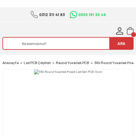
0312 311 41 83
0530 181 30 49
ARA
Anasayfa
Led PCB Çeşitleri
Raund Yuvarlak PCB
36li Round Yuvarlak Powe