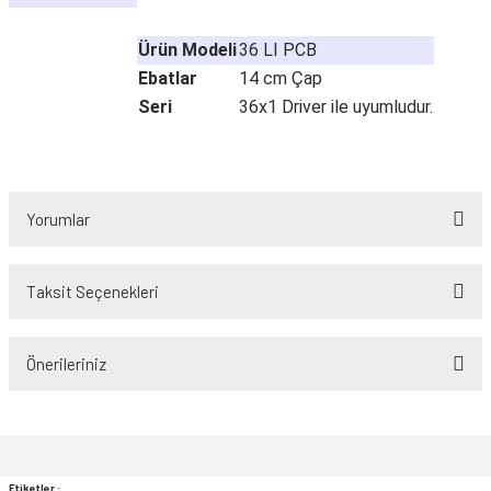
Ürün Modeli
36 LI PCB
Ebatlar
14 cm Çap
Seri
36x1 Driver ile uyumludur.
Yorumlar
Taksit Seçenekleri
Bu ürüne ilk yorumu siz yapın!
Önerileriniz
Yorum Yaz
Bu ürünün fiyat bilgisi, resim, ürün açıklamalarında ve diğer konularda
yetersiz gördüğünüz noktaları öneri formunu kullanarak tarafımıza
iletebilirsiniz.
Görüş ve önerileriniz için teşekkür ederiz.
Etiketler :