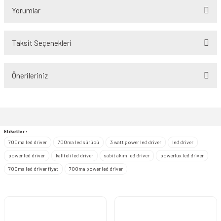
Yorumlar
Taksit Seçenekleri
Bu ürüne ilk yorumu siz yapın!
Önerileriniz
Yorum Yaz
Bu ürünün fiyat bilgisi, resim, ürün açıklamalarında ve diğer konularda
yetersiz gördüğünüz noktaları öneri formunu kullanarak tarafımıza
iletebilirsiniz.
Görüş ve önerileriniz için teşekkür ederiz.
Etiketler :
700ma led driver
700ma led sürücü
3 watt power led driver
led driver
Ürün resmi kalitesiz, bozuk veya görüntülenemiyor.
power led driver
kaliteli led driver
sabit akım led driver
powerlux led driver
Ürün açıklamasında eksik bilgiler bulunuyor.
700ma led driver fiyat
700ma power led driver
Ürün bilgilerinde hatalar bulunuyor.
Ürün fiyatı diğer sitelerden daha pahalı.
Bu ürüne benzer farklı alternatifler olmalı.