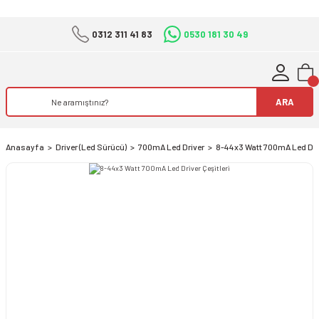
0312 311 41 83
0530 181 30 49
ARA
Anasayfa
Driver (Led Sürücü)
700mA Led Driver
8-44x3 Watt 700mA Led Driv