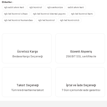
Etiketler :
rgb sabit akım kart
rgb kontrol
rgb senkonize
sabit akım kart
Ürün resmi kalitesiz, bozuk veya görüntülenemiyor.
rgb led kontrol cihazı
rgb led kontrol devresi yapımı
rgb led kontrol kartı
Ürün açıklamasında eksik bilgiler bulunuyor.
rgb led kontrol kumandası
rgb led kontrol
rgb led kontrolcü
Ürün bilgilerinde hatalar bulunuyor.
Ürün fiyatı diğer sitelerden daha pahalı.
Bu ürüne benzer farklı alternatifler olmalı.
Ücretsiz Kargo
Güvenli Alışveriş
Bedava Kargo Seçeneği
256 BIT SSL sertifika ile
Gönder
Taksit Seçeneği
İptal ve İade Seçeneği
Tüm kredi kartlarına taksit
7 Gün içerisinde iade garantisi