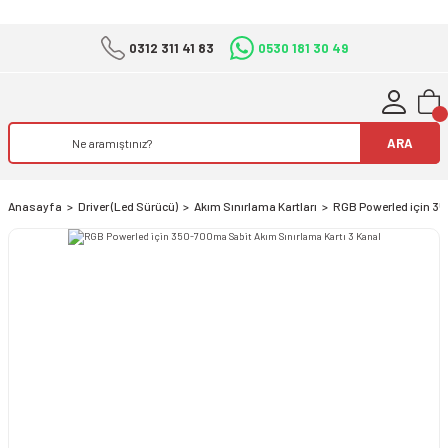
0312 311 41 83
0530 181 30 49
ARA
Anasayfa
Driver (Led Sürücü)
Akım Sınırlama Kartları
RGB Powerled için 35