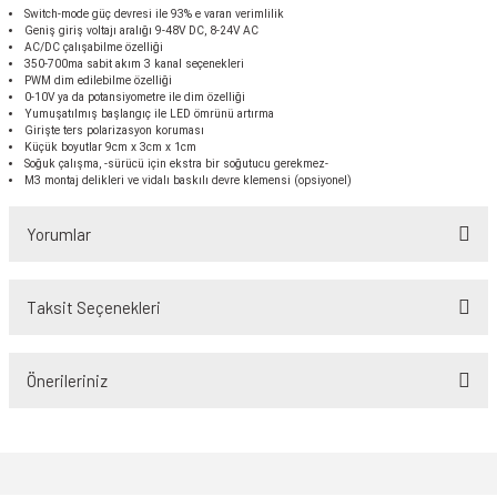
Switch-mode güç devresi ile 93% e varan verimlilik
Geniş giriş voltajı aralığı 9-48V DC, 8-24V AC
AC/DC çalışabilme özelliği
350-700ma sabit akım 3 kanal seçenekleri
PWM dim edilebilme özelliği
0-10V ya da potansiyometre ile dim özelliği
Yumuşatılmış başlangıç ile LED ömrünü artırma
Girişte ters polarizasyon koruması
Küçük boyutlar 9cm x 3cm x 1cm
Soğuk çalışma, -sürücü için ekstra bir soğutucu gerekmez-
M3 montaj delikleri ve vidalı baskılı devre klemensi (opsiyonel)
Yorumlar
Taksit Seçenekleri
Bu ürüne ilk yorumu siz yapın!
Önerileriniz
Yorum Yaz
Bu ürünün fiyat bilgisi, resim, ürün açıklamalarında ve diğer konularda
yetersiz gördüğünüz noktaları öneri formunu kullanarak tarafımıza
iletebilirsiniz.
Görüş ve önerileriniz için teşekkür ederiz.