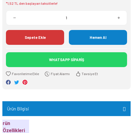
*1,52 TL den başlayan taksitlerle!
Sepete Ekle
Hemen Al
WHATSAPP SİPARİŞ
Fiyat Alarmı
Tavsiye Et
Ürün Bilgisi
rün
Özellikleri