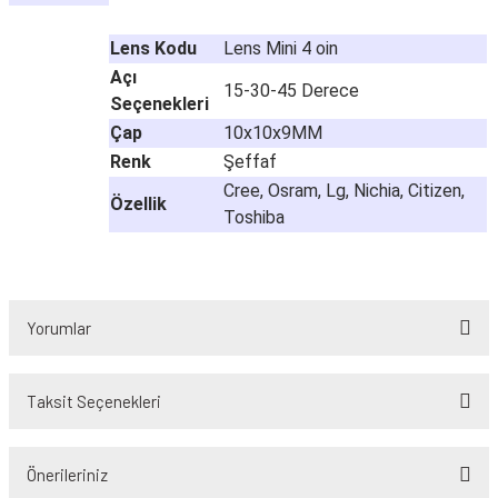
Lens Kodu
Lens Mini 4 oin
Açı
15-30-45 Derece
Seçenekleri
Çap
10x10x9MM
Renk
Şeffaf
Cree, Osram, Lg, Nichia, Citizen,
Özellik
Toshiba
Yorumlar
Taksit Seçenekleri
Bu ürüne ilk yorumu siz yapın!
Önerileriniz
Yorum Yaz