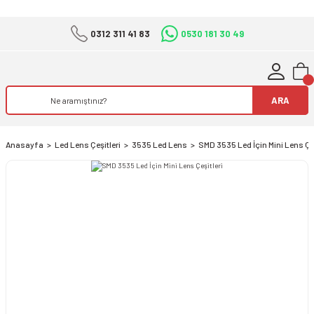
0312 311 41 83
0530 181 30 49
ARA
Anasayfa
Led Lens Çeşitleri
3535 Led Lens
SMD 3535 Led İçin Mini Lens Çeş