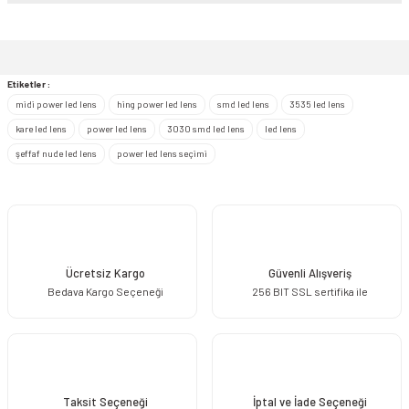
Bu ürünün fiyat bilgisi, resim, ürün açıklamalarında ve diğer konularda
yetersiz gördüğünüz noktaları öneri formunu kullanarak tarafımıza
iletebilirsiniz.
Görüş ve önerileriniz için teşekkür ederiz.
Etiketler :
midi power led lens
hing power led lens
smd led lens
3535 led lens
Ürün resmi kalitesiz, bozuk veya görüntülenemiyor.
kare led lens
power led lens
3030 smd led lens
led lens
Ürün açıklamasında eksik bilgiler bulunuyor.
şeffaf nude led lens
power led lens seçimi
Ürün bilgilerinde hatalar bulunuyor.
Ürün fiyatı diğer sitelerden daha pahalı.
Bu ürüne benzer farklı alternatifler olmalı.
Ücretsiz Kargo
Güvenli Alışveriş
Bedava Kargo Seçeneği
256 BIT SSL sertifika ile
Gönder
Taksit Seçeneği
İptal ve İade Seçeneği