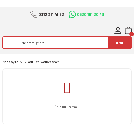
0312 311 41 83
0530 181 30 49
ARA
Anasayfa
12 Volt Led Wallwasher
Ürün Bulunamadı.