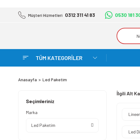
0312 311 41 83
0530 181 3
Müşteri Hizmetleri
TÜM KATEGORİLER
Anasayfa
Led Paketim
İlgili Alt 
Seçimleriniz
Marka
Linee
Led Paketim
Led Di