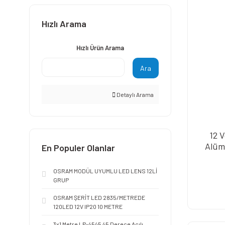
Tek Renk (1)
Hızlı Arama
Hızlı Ürün Arama
Ara
Detaylı Arama
12 V
Alüm
En Populer Olanlar
OSRAM MODÜL UYUMLU LED LENS 12Lİ
GRUP
OSRAM ŞERİT LED 2835/METREDE
120LED 12V IP20 10 METRE
3x1 Metre LP-4545 45 Derece Açılı