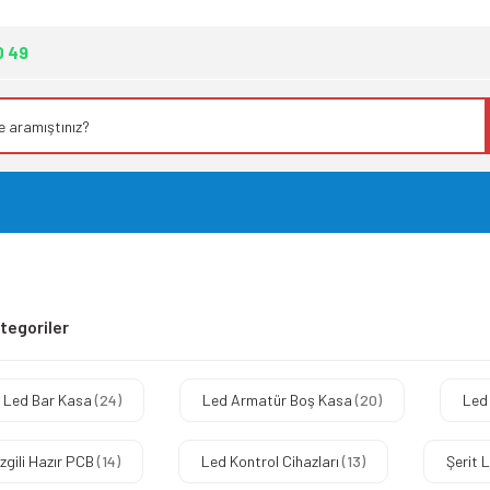
0 49
Kategoriler
r Led Bar Kasa
(24)
Led Armatür Boş Kasa
(20)
Led
zgili Hazır PCB
(14)
Led Kontrol Cihazları
(13)
Şerit 