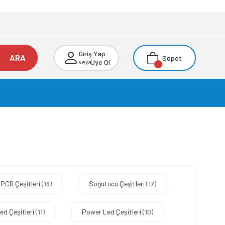
Giriş Yap
ARA
Sepet
Üye Ol
veya
 PCB Çeşitleri
(19)
Soğutucu Çeşitleri
(17)
Led Çeşitleri
(11)
Power Led Çeşitleri
(10)