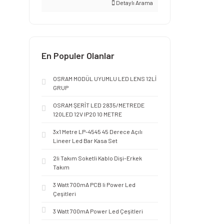
Detaylı Arama
En Populer Olanlar
OSRAM MODÜL UYUMLU LED LENS 12Lİ
GRUP
OSRAM ŞERİT LED 2835/METREDE
120LED 12V IP20 10 METRE
3x1 Metre LP-4545 45 Derece Açılı
Lineer Led Bar Kasa Set
2li Takım Soketli Kablo Dişi-Erkek
Takım
3 Watt 700mA PCB li Power Led
Çeşitleri
3 Watt 700mA Power Led Çeşitleri