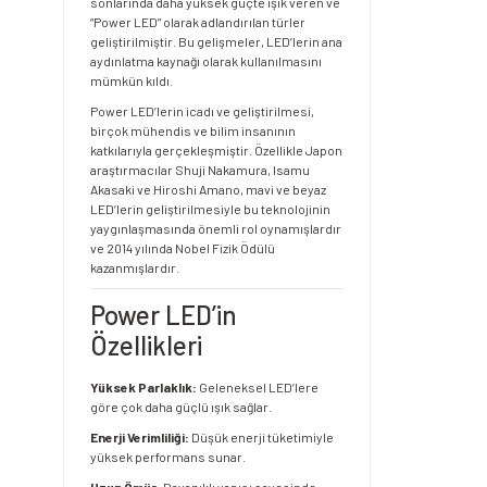
sonlarında daha yüksek güçte ışık veren ve
“Power LED” olarak adlandırılan türler
geliştirilmiştir. Bu gelişmeler, LED’lerin ana
aydınlatma kaynağı olarak kullanılmasını
mümkün kıldı.
Power LED’lerin icadı ve geliştirilmesi,
birçok mühendis ve bilim insanının
katkılarıyla gerçekleşmiştir. Özellikle Japon
araştırmacılar Shuji Nakamura, Isamu
Akasaki ve Hiroshi Amano, mavi ve beyaz
LED’lerin geliştirilmesiyle bu teknolojinin
yaygınlaşmasında önemli rol oynamışlardır
ve 2014 yılında Nobel Fizik Ödülü
kazanmışlardır.
Power LED’in
Özellikleri
Yüksek Parlaklık:
Geleneksel LED’lere
göre çok daha güçlü ışık sağlar.
Enerji Verimliliği:
Düşük enerji tüketimiyle
yüksek performans sunar.