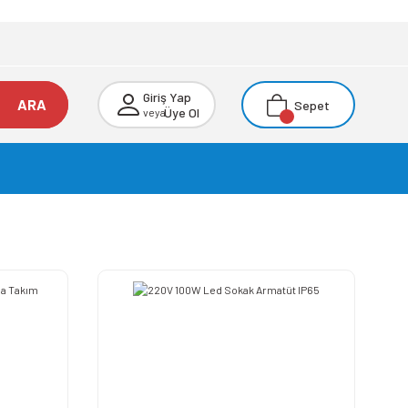
Giriş Yap
ARA
Sepet
Üye Ol
veya