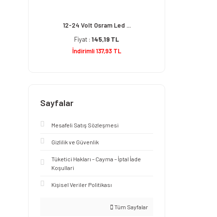
12-24 Volt Osram Led ...
Fiyat :
145,19 TL
İndirimli 137,93 TL
Sayfalar
Mesafeli Satış Sözleşmesi
Gizlilik ve Güvenlik
Tüketici Hakları – Cayma – İptal İade
Koşullari
Kişisel Veriler Politikası
Tüm Sayfalar