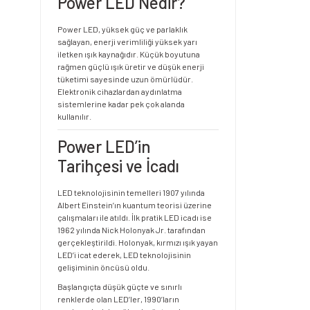
Power LED Nedir?
Power LED, yüksek güç ve parlaklık
sağlayan, enerji verimliliği yüksek yarı
iletken ışık kaynağıdır. Küçük boyutuna
rağmen güçlü ışık üretir ve düşük enerji
tüketimi sayesinde uzun ömürlüdür.
Elektronik cihazlardan aydınlatma
sistemlerine kadar pek çok alanda
kullanılır.
Power LED’in
Tarihçesi ve İcadı
LED teknolojisinin temelleri 1907 yılında
Albert Einstein’ın kuantum teorisi üzerine
çalışmaları ile atıldı. İlk pratik LED icadı ise
1962 yılında Nick Holonyak Jr. tarafından
gerçekleştirildi. Holonyak, kırmızı ışık yayan
LED’i icat ederek, LED teknolojisinin
gelişiminin öncüsü oldu.
Başlangıçta düşük güçte ve sınırlı
renklerde olan LED’ler, 1990’ların