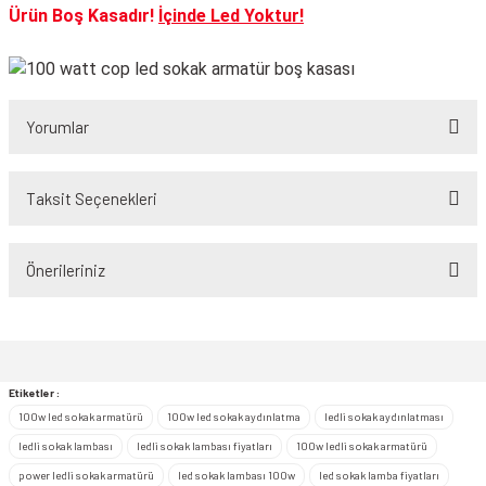
Ürün Boş Kasadır!
İçinde Led Yoktur!
Yorumlar
Taksit Seçenekleri
Bu ürüne ilk yorumu siz yapın!
Önerileriniz
Yorum Yaz
Bu ürünün fiyat bilgisi, resim, ürün açıklamalarında ve diğer konularda
yetersiz gördüğünüz noktaları öneri formunu kullanarak tarafımıza
iletebilirsiniz.
Görüş ve önerileriniz için teşekkür ederiz.
Etiketler :
100w led sokak armatürü
100w led sokak aydınlatma
ledli sokak aydınlatması
Ürün resmi kalitesiz, bozuk veya görüntülenemiyor.
ledli sokak lambası
ledli sokak lambası fiyatları
100w ledli sokak armatürü
Ürün açıklamasında eksik bilgiler bulunuyor.
power ledli sokak armatürü
led sokak lambası 100w
led sokak lamba fiyatları