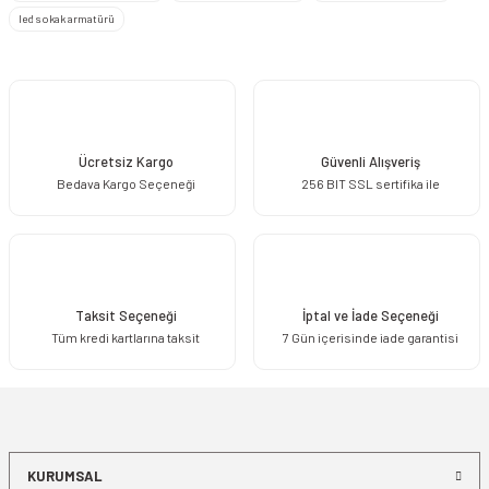
Ürün bilgilerinde hatalar bulunuyor.
led sokak armatürü
Ürün fiyatı diğer sitelerden daha pahalı.
Bu ürüne benzer farklı alternatifler olmalı.
Ücretsiz Kargo
Güvenli Alışveriş
Bedava Kargo Seçeneği
256 BIT SSL sertifika ile
Gönder
Taksit Seçeneği
İptal ve İade Seçeneği
Tüm kredi kartlarına taksit
7 Gün içerisinde iade garantisi
KURUMSAL