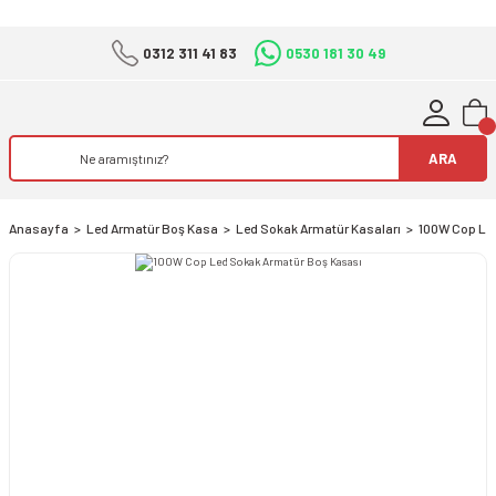
0312 311 41 83
0530 181 30 49
ARA
Anasayfa
Led Armatür Boş Kasa
Led Sokak Armatür Kasaları
100W Cop Le