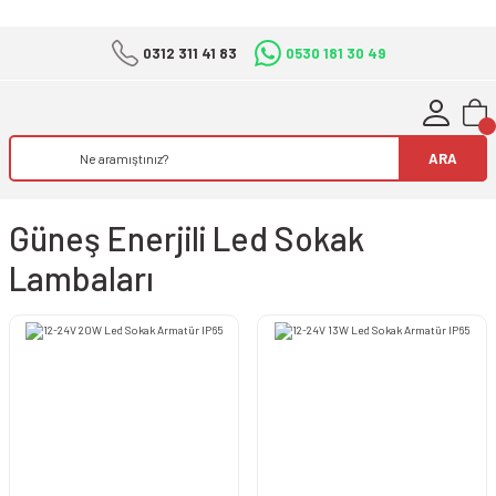
0312 311 41 83
0530 181 30 49
ARA
Güneş Enerjili Led Sokak
Lambaları