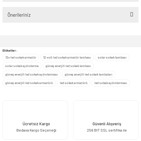
Önerileriniz
Yorum Yaz
Bu ürünün fiyat bilgisi, resim, ürün açıklamalarında ve diğer konularda
yetersiz gördüğünüz noktaları öneri formunu kullanarak tarafımıza
iletebilirsiniz.
Görüş ve önerileriniz için teşekkür ederiz.
Etiketler :
12v led sokak armatür
12 volt led sokak armatür lambası
solar sokak lambası
Ürün resmi kalitesiz, bozuk veya görüntülenemiyor.
solar sokak aydınlatma
güneş enerjili led sokak lambası
Ürün açıklamasında eksik bilgiler bulunuyor.
güneş enerjili led sokak aydınlatması
güneş enerjili led sokak lambaları
Ürün bilgilerinde hatalar bulunuyor.
güneş enerjili led sokak armatürü
led sokak armatürü
led sokak aydınlatması
Ürün fiyatı diğer sitelerden daha pahalı.
Bu ürüne benzer farklı alternatifler olmalı.
Ücretsiz Kargo
Güvenli Alışveriş
Bedava Kargo Seçeneği
256 BIT SSL sertifika ile
Gönder