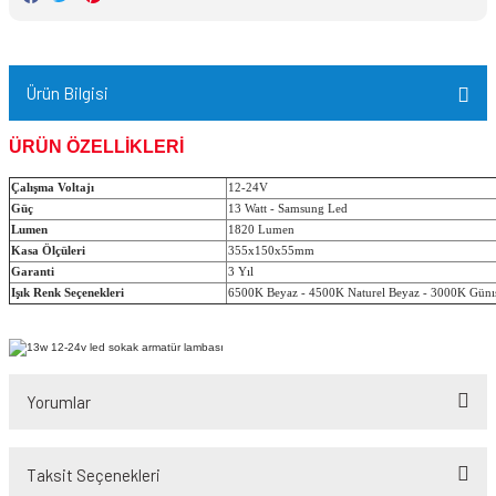
Ürün Bilgisi
ÜRÜN ÖZELLİKLERİ
Çalışma Voltajı
12-24V
Güç
13 Watt - Samsung Led
Lumen
1820 Lumen
Kasa Ölçüleri
355x150x55mm
Garanti
3 Yıl
Işık Renk Seçenekleri
6500K Beyaz - 4500K Naturel Beyaz - 3000K Günı
Yorumlar
Taksit Seçenekleri
Bu ürüne ilk yorumu siz yapın!