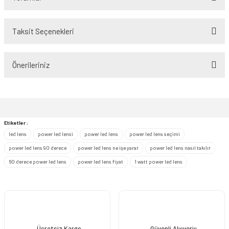
Taksit Seçenekleri
Bu ürüne ilk yorumu siz yapın!
Önerileriniz
Yorum Yaz
Bu ürünün fiyat bilgisi, resim, ürün açıklamalarında ve diğer konularda
yetersiz gördüğünüz noktaları öneri formunu kullanarak tarafımıza
iletebilirsiniz.
Görüş ve önerileriniz için teşekkür ederiz.
Etiketler :
led lens
power led lensi
power led lens
power led lens seçimi
Ürün resmi kalitesiz, bozuk veya görüntülenemiyor.
power led lens 90 derece
power led lens ne işe yarar
power led lens nasıl takılır
Ürün açıklamasında eksik bilgiler bulunuyor.
60 derece power led lens
power led lens fiyat
1 watt power led lens
Ürün bilgilerinde hatalar bulunuyor.
Ürün fiyatı diğer sitelerden daha pahalı.
Bu ürüne benzer farklı alternatifler olmalı.
Ücretsiz Kargo
Güvenli Alışveriş