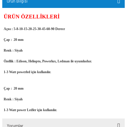
Ürün Bilgisi
ÜRÜN ÖZELLİKLERİ
Açısı : 5-8-10-15-20-25-30-45-60-90 Derece
Çap : 20 mm
Renk : Siyah
Özellik : Edison, Heliopto, Powerlux, Ledman ile uyumludur.
1-3 Watt powerled için kullanılır.
Çap : 20 mm
Renk : Siyah
1-3 Watt power Ledler için kullanılır.
Yorumlar