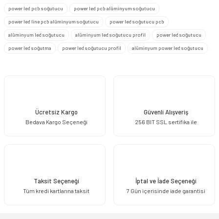
power led pcb soğutucu
power led pcb alüminyum soğutucu
Ürün resmi kalitesiz, bozuk veya görüntülenemiyor.
power led line pcb alüminyum soğutucu
power led soğutucu pcb
Ürün açıklamasında eksik bilgiler bulunuyor.
alüminyum led soğutucu
alüminyum led soğutucu profil
power led soğutucu
Ürün bilgilerinde hatalar bulunuyor.
power led soğutma
power led soğutucu profil
alüminyum power led soğutucu
Ürün fiyatı diğer sitelerden daha pahalı.
Bu ürüne benzer farklı alternatifler olmalı.
Ücretsiz Kargo
Güvenli Alışveriş
Bedava Kargo Seçeneği
256 BIT SSL sertifika ile
Gönder
Taksit Seçeneği
İptal ve İade Seçeneği
Tüm kredi kartlarına taksit
7 Gün içerisinde iade garantisi