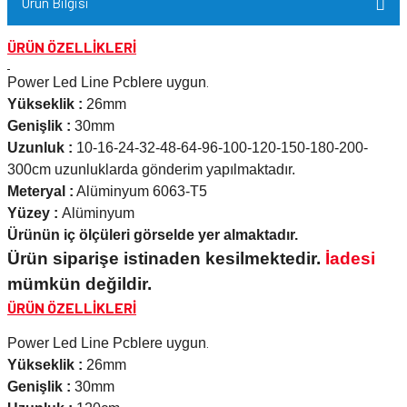
Ürün Bilgisi
ÜRÜN ÖZELLİKLERİ
Power Led Line Pcblere uygun
.
Yükseklik :
26mm
Genişlik :
30mm
Uzunluk :
10-16-24-32-48-64-96-100-120-150-180-200-
300cm uzunluklarda gönderim yapılmaktadır.
Meteryal :
Alüminyum 6063-T5
Yüzey :
Alüminyum
Ürünün iç ölçüleri görselde yer almaktadır.
Ürün siparişe istinaden kesilmektedir.
İadesi
mümkün değildir.
ÜRÜN ÖZELLİKLERİ
Power Led Line Pcblere uygun
.
Yükseklik :
26mm
Genişlik :
30mm