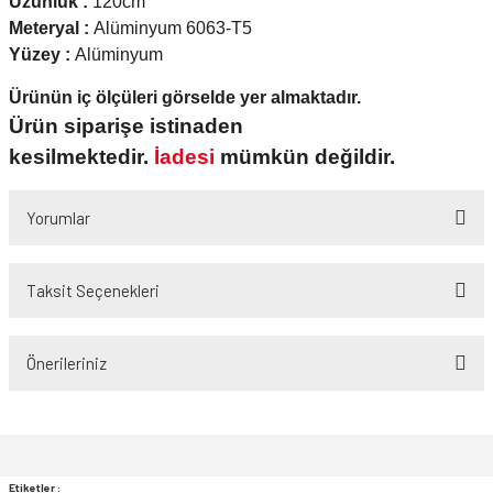
Uzunluk :
120cm
Meteryal :
Alüminyum 6063-T5
Yüzey :
Alüminyum
Ürünün iç ölçüleri görselde yer almaktadır.
Ürün siparişe istinaden
kesilmektedir.
İadesi
mümkün değildir.
Yorumlar
Taksit Seçenekleri
Bu ürüne ilk yorumu siz yapın!
Önerileriniz
Yorum Yaz
Bu ürünün fiyat bilgisi, resim, ürün açıklamalarında ve diğer konularda
yetersiz gördüğünüz noktaları öneri formunu kullanarak tarafımıza
iletebilirsiniz.
Görüş ve önerileriniz için teşekkür ederiz.
Etiketler :