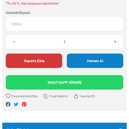
*74,29 TL den başlayan taksitlerle!
Uzunluk Ölçüsü
Sepete Ekle
Hemen Al
WHATSAPP SİPARİŞ
Fiyat Alarmı
Tavsiye Et