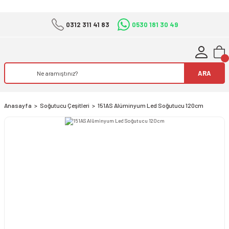
0312 311 41 83
0530 181 30 49
ARA
Anasayfa
Soğutucu Çeşitleri
151AS Alüminyum Led Soğutucu 120cm