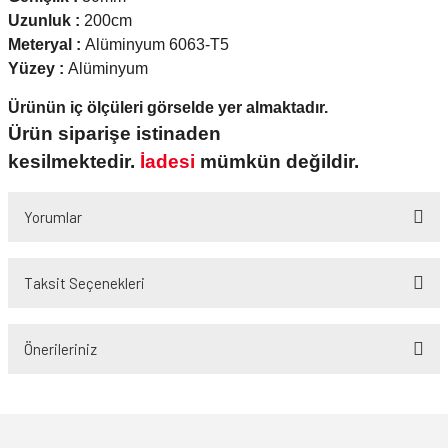
Uzunluk :
200cm
Meteryal :
Alüminyum 6063-T5
Yüzey :
Alüminyum
Ürünün iç ölçüleri görselde yer almaktadır.
Ürün siparişe istinaden
kesilmektedir.
İadesi
mümkün değildir.
Yorumlar
Taksit Seçenekleri
Bu ürüne ilk yorumu siz yapın!
Önerileriniz
Yorum Yaz
Bu ürünün fiyat bilgisi, resim, ürün açıklamalarında ve diğer konularda
yetersiz gördüğünüz noktaları öneri formunu kullanarak tarafımıza
iletebilirsiniz.