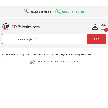
0312 311 41 83
0530 181 30 49
ARA
Anasayfa
Soğutucu Çeşitleri
151AS Alüminyum Led Soğutucu 200cm