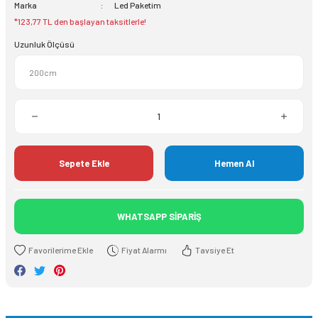
Marka
Led Paketim
*123,77 TL den başlayan taksitlerle!
Uzunluk Ölçüsü
Sepete Ekle
Hemen Al
WHATSAPP SİPARİŞ
Fiyat Alarmı
Tavsiye Et