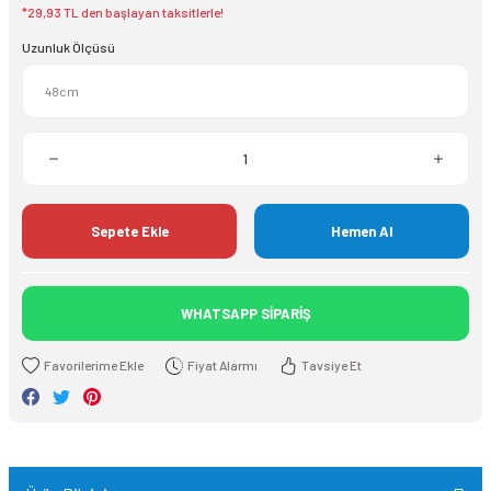
*29,93 TL den başlayan taksitlerle!
Uzunluk Ölçüsü
Sepete Ekle
Hemen Al
WHATSAPP SİPARİŞ
Fiyat Alarmı
Tavsiye Et