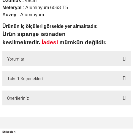
Uzunluk :
48cm
Meteryal :
Alüminyum 6063-T5
Yüzey :
Alüminyum
Ürünün iç ölçüleri görselde yer almaktadır.
Ürün siparişe istinaden
kesilmektedir.
İadesi
mümkün değildir.
Yorumlar
Taksit Seçenekleri
Bu ürüne ilk yorumu siz yapın!
Önerileriniz
Yorum Yaz
Bu ürünün fiyat bilgisi, resim, ürün açıklamalarında ve diğer konularda
yetersiz gördüğünüz noktaları öneri formunu kullanarak tarafımıza
iletebilirsiniz.
Görüş ve önerileriniz için teşekkür ederiz.
Etiketler :