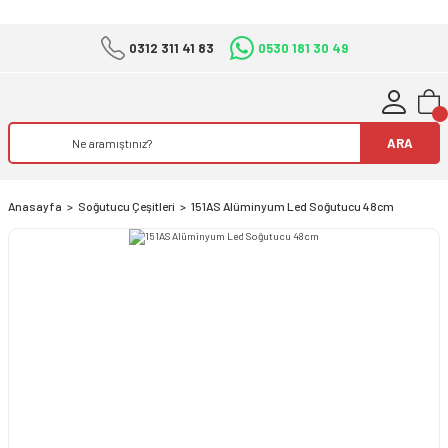
0312 311 41 83
0530 181 30 49
ARA
Anasayfa
Soğutucu Çeşitleri
151AS Alüminyum Led Soğutucu 48cm