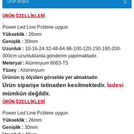
Ürün Bilgisi
ÜRÜN ÖZELLİKLERİ
Power Led Line Pcblere uygun
.
Yükseklik :
26mm
Genişlik :
30mm
Uzunluk :
10-16-24-32-48-64-96-100-120-150-180-200-
300cm uzunluklarda gönderim yapılmaktadır.
Meteryal :
Alüminyum 6063-T5
Yüzey :
Alüminyum
Ürünün iç ölçüleri görselde yer almaktadır.
Ürün siparişe istinaden kesilmektedir.
İadesi
mümkün değildir.
ÜRÜN ÖZELLİKLERİ
Power Led Line Pcblere uygun
.
Yükseklik :
26mm
Genişlik :
30mm