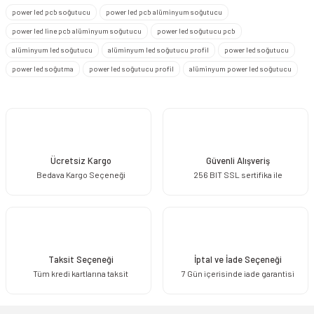
power led pcb soğutucu
power led pcb alüminyum soğutucu
Ürün resmi kalitesiz, bozuk veya görüntülenemiyor.
power led line pcb alüminyum soğutucu
power led soğutucu pcb
Ürün açıklamasında eksik bilgiler bulunuyor.
alüminyum led soğutucu
alüminyum led soğutucu profil
power led soğutucu
Ürün bilgilerinde hatalar bulunuyor.
power led soğutma
power led soğutucu profil
alüminyum power led soğutucu
Ürün fiyatı diğer sitelerden daha pahalı.
Bu ürüne benzer farklı alternatifler olmalı.
Ücretsiz Kargo
Güvenli Alışveriş
Bedava Kargo Seçeneği
256 BIT SSL sertifika ile
Gönder
Taksit Seçeneği
İptal ve İade Seçeneği
Tüm kredi kartlarına taksit
7 Gün içerisinde iade garantisi