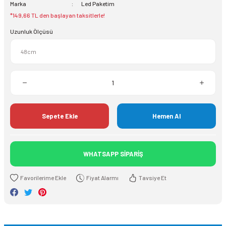
Marka
Led Paketim
*149,66 TL den başlayan taksitlerle!
Uzunluk Ölçüsü
Sepete Ekle
Hemen Al
WHATSAPP SİPARİŞ
Fiyat Alarmı
Tavsiye Et