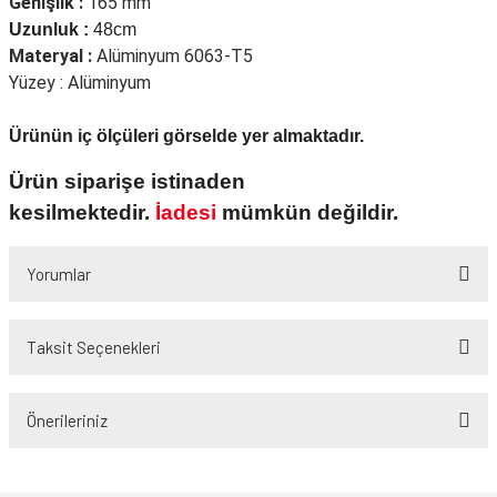
Genişlik :
165 mm
Uzunluk :
48cm
Materyal :
Alüminyum 6063-T5
Yüzey : Alüminyum
Ürünün iç ölçüleri görselde yer almaktadır.
Ürün siparişe istinaden
kesilmektedir.
İadesi
mümkün değildir.
Yorumlar
Taksit Seçenekleri
Bu ürüne ilk yorumu siz yapın!
Önerileriniz
Yorum Yaz
Bu ürünün fiyat bilgisi, resim, ürün açıklamalarında ve diğer konularda
yetersiz gördüğünüz noktaları öneri formunu kullanarak tarafımıza