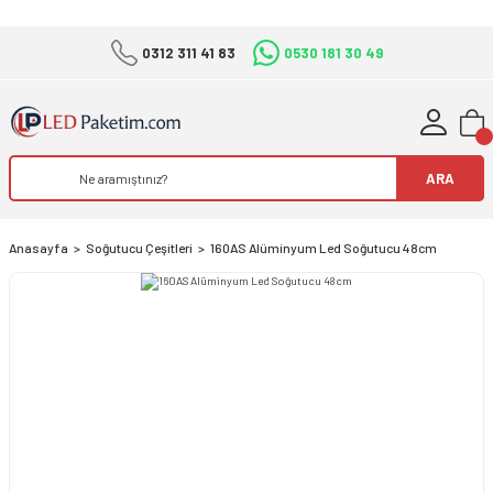
0312 311 41 83
0530 181 30 49
ARA
Anasayfa
Soğutucu Çeşitleri
160AS Alüminyum Led Soğutucu 48cm