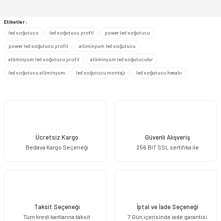
iletebilirsiniz.
Görüş ve önerileriniz için teşekkür ederiz.
Etiketler :
led soğutucu
led soğutucu profil
power led soğutucu
Ürün resmi kalitesiz, bozuk veya görüntülenemiyor.
power led soğutucu profil
alüminyum led soğutucu
Ürün açıklamasında eksik bilgiler bulunuyor.
alüminyum led soğutucu profil
alüminyum led soğutucular
Ürün bilgilerinde hatalar bulunuyor.
led soğutucu alüminyum
led soğutucu montajı
led soğutucu hesabı
Ürün fiyatı diğer sitelerden daha pahalı.
Bu ürüne benzer farklı alternatifler olmalı.
Ücretsiz Kargo
Güvenli Alışveriş
Bedava Kargo Seçeneği
256 BIT SSL sertifika ile
Gönder
Taksit Seçeneği
İptal ve İade Seçeneği
Tüm kredi kartlarına taksit
7 Gün içerisinde iade garantisi