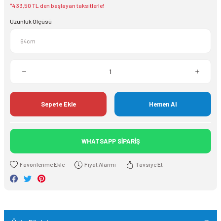
*433,50 TL den başlayan taksitlerle!
Uzunluk Ölçüsü
Sepete Ekle
Hemen Al
WHATSAPP SİPARİŞ
Fiyat Alarmı
Tavsiye Et