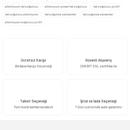
Ürün resmi kalitesiz, bozuk veya görüntülenemiyor.
alüminyum led soğutucu
alüminyum power led soğutucu
led soğutucu profil
Ürün açıklamasında eksik bilgiler bulunuyor.
led soğutucu alüminyum
led soğutma yöntemleri
led soğutma sistemleri
Ürün bilgilerinde hatalar bulunuyor.
alüminyum soğutucu profil
Ürün fiyatı diğer sitelerden daha pahalı.
Bu ürüne benzer farklı alternatifler olmalı.
Ücretsiz Kargo
Güvenli Alışveriş
Bedava Kargo Seçeneği
256 BIT SSL sertifika ile
Gönder
Taksit Seçeneği
İptal ve İade Seçeneği
Tüm kredi kartlarına taksit
7 Gün içerisinde iade garantisi