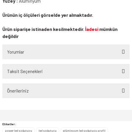
Yüzey :
Alüminyum
Ürünün iç ölçüleri görselde yer almaktadır.
Ürün siparişe istinaden kesilmektedir.
İadesi
mümkün
değildir
Yorumlar
Taksit Seçenekleri
Bu ürüne ilk yorumu siz yapın!
Önerileriniz
Yorum Yaz
Bu ürünün fiyat bilgisi, resim, ürün açıklamalarında ve diğer konularda
yetersiz gördüğünüz noktaları öneri formunu kullanarak tarafımıza
iletebilirsiniz.
Görüş ve önerileriniz için teşekkür ederiz.
Etiketler :
power led soğutucu
led soğutucu
alüminyum led soğutucu profil