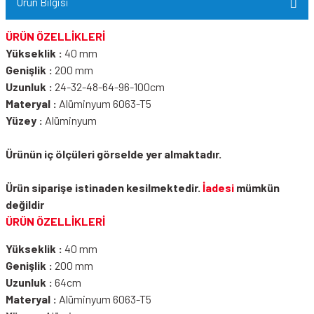
Ürün Bilgisi
ÜRÜN ÖZELLİKLERİ
Yükseklik :
40 mm
Genişlik :
200 mm
Uzunluk :
24-32-48-64-96-100cm
Materyal :
Alüminyum 6063-T5
Yüzey :
Alüminyum
Ürünün iç ölçüleri görselde yer almaktadır.
Ürün siparişe istinaden kesilmektedir.
İadesi
mümkün
değildir
ÜRÜN ÖZELLİKLERİ
Yükseklik :
40 mm
Genişlik :
200 mm
Uzunluk :
64cm
Materyal :
Alüminyum 6063-T5