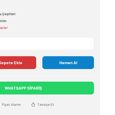
 Çeşitleri
etim
lerle!
Sepete Ekle
Hemen Al
WHATSAPP SİPARİŞ
Fiyat Alarmı
Tavsiye Et