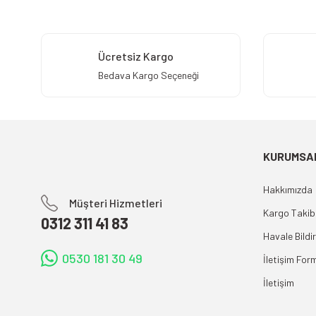
Ücretsiz Kargo
Bedava Kargo Seçeneği
KURUMSA
Hakkımızda
Müşteri Hizmetleri
Kargo Takib
0312 311 41 83
Havale Bildi
0530 181 30 49
İletişim For
İletişim