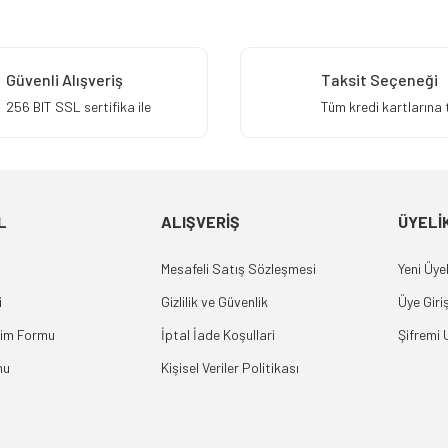
Gönder
Güvenli Alışveriş
Taksit Seçeneği
256 BIT SSL sertifika ile
Tüm kredi kartlarına 
L
ALIŞVERİŞ
ÜYELİ
Mesafeli Satış Sözleşmesi
Yeni Üyel
i
Gizlilik ve Güvenlik
Üye Giriş
rim Formu
İptal İade Koşullari
Şifremi
mu
Kişisel Veriler Politikası