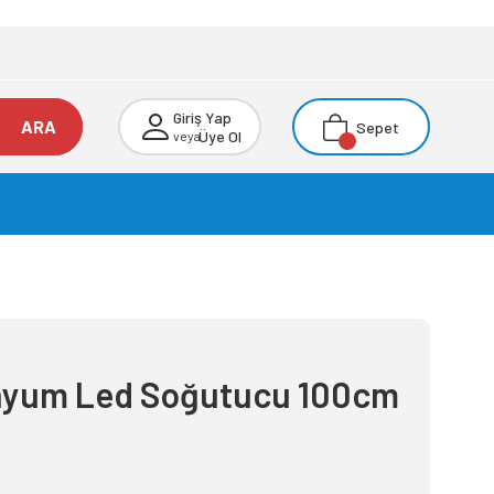
Giriş Yap
ARA
Sepet
Üye Ol
veya
nyum Led Soğutucu 100cm