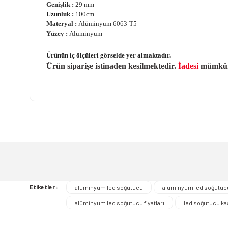
Genişlik :
29 mm
Uzunluk :
100cm
Materyal :
Alüminyum 6063-T5
Yüzey :
Alüminyum
Ürünün iç ölçüleri görselde yer almaktadır.
Ürün siparişe istinaden kesilmektedir.
İadesi
mümkün 
Bu ürünün fiyat bilgisi, resim, ürün açıklamalarında ve diğer ko
Görüş ve önerileriniz için teşekkür ederiz.
Ürün resmi kalitesiz, bozuk veya görüntülenemiyor.
Ürün açıklamasında eksik bilgiler bulunuyor.
Ürün bilgilerinde hatalar bulunuyor.
Ürün fiyatı diğer sitelerden daha pahalı.
Etiketler :
alüminyum led soğutucu
alüminyum led soğutucu
Bu ürüne benzer farklı alternatifler olmalı.
alüminyum led soğutucu fiyatları
led soğutucu ka