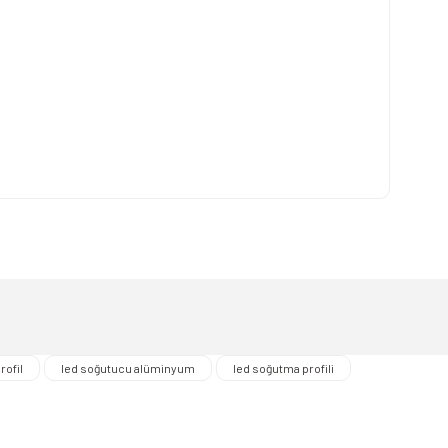
lirsiniz.
rofil
led soğutucu alüminyum
led soğutma profili