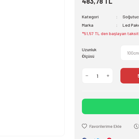
483,78 TL
Kategori
Soğutucu
Marka
Led Pak
*51,57 TL den başlayan taksit
Uzunluk
Ölçüsü