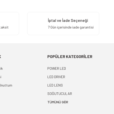
İptal ve İade Seçeneği
taksit
7 Gün içerisinde iade garantisi
K
POPÜLER KATEGORİLER
ik
POWER LED
i
LED DRIVER
 Unuttum
LED LENS
SOĞUTUCULAR
TÜMÜNÜ GÖR