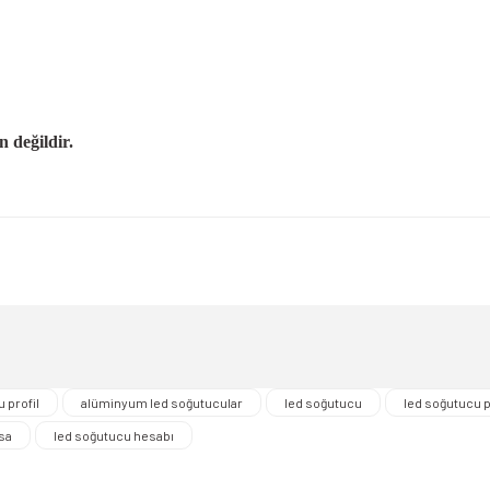
değildir.
nularda yetersiz gördüğünüz noktaları öneri formunu kullanarak tarafımıza iletebi
Bu ürüne ilk yorumu siz yapın!
Yorum Yaz
 profil
alüminyum led soğutucular
led soğutucu
led soğutucu p
sa
led soğutucu hesabı