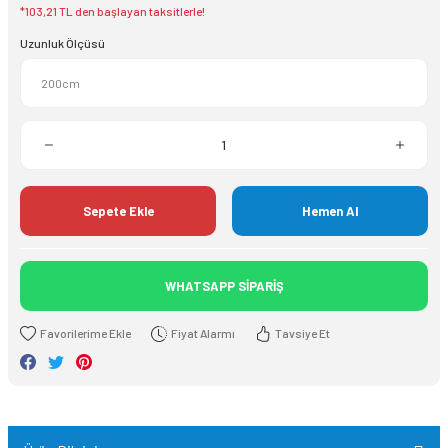
*103,21 TL den başlayan taksitlerle!
Uzunluk Ölçüsü
Sepete Ekle
Hemen Al
WHATSAPP SİPARİŞ
Fiyat Alarmı
Tavsiye Et