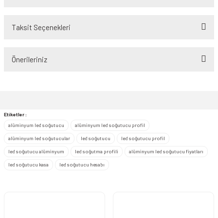
Taksit Seçenekleri
Bu ürüne ilk yorumu siz yapın!
Önerileriniz
Yorum Yaz
Bu ürünün fiyat bilgisi, resim, ürün açıklamalarında ve diğer konularda
yetersiz gördüğünüz noktaları öneri formunu kullanarak tarafımıza
iletebilirsiniz.
Görüş ve önerileriniz için teşekkür ederiz.
Etiketler :
alüminyum led soğutucu
alüminyum led soğutucu profil
Ürün resmi kalitesiz, bozuk veya görüntülenemiyor.
alüminyum led soğutucular
led soğutucu
led soğutucu profil
Ürün açıklamasında eksik bilgiler bulunuyor.
led soğutucu alüminyum
led soğutma profili
alüminyum led soğutucu fiyatları
Ürün bilgilerinde hatalar bulunuyor.
led soğutucu kasa
led soğutucu hesabı
Ürün fiyatı diğer sitelerden daha pahalı.
Bu ürüne benzer farklı alternatifler olmalı.