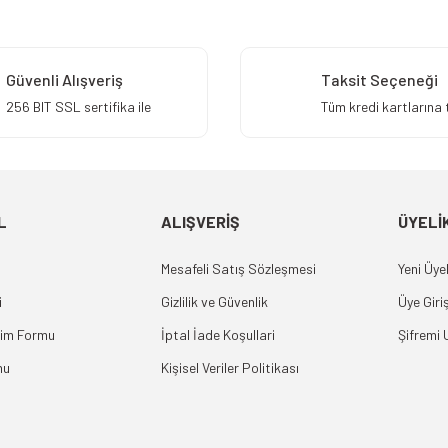
Gönder
Güvenli Alışveriş
Taksit Seçeneği
256 BIT SSL sertifika ile
Tüm kredi kartlarına 
L
ALIŞVERİŞ
ÜYELİ
Mesafeli Satış Sözleşmesi
Yeni Üyel
i
Gizlilik ve Güvenlik
Üye Giriş
rim Formu
İptal İade Koşullari
Şifremi
mu
Kişisel Veriler Politikası