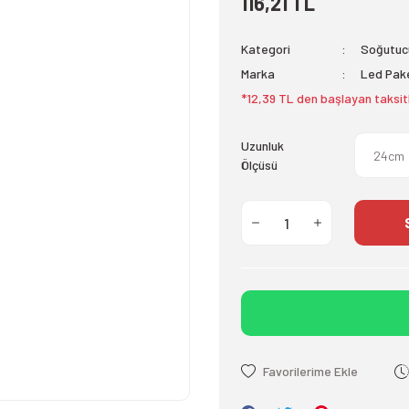
116,21 TL
Kategori
Soğutucu
Marka
Led Pak
*12,39 TL den başlayan taksit
Uzunluk
Ölçüsü