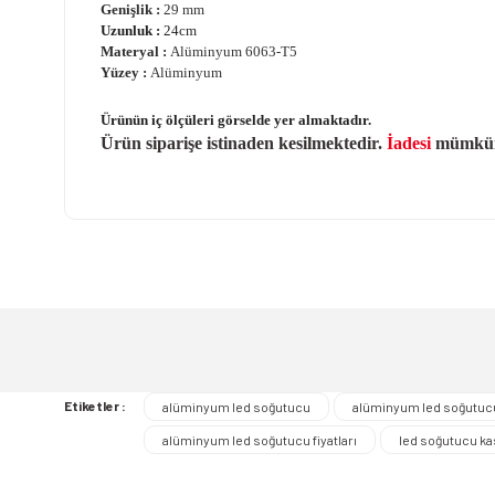
Genişlik :
29 mm
Uzunluk :
24cm
Materyal :
Alüminyum 6063-T5
Yüzey :
Alüminyum
Ürünün iç ölçüleri görselde yer almaktadır.
Ürün siparişe istinaden kesilmektedir.
İadesi
mümkün 
Bu ürünün fiyat bilgisi, resim, ürün açıklamalarında ve diğer ko
Görüş ve önerileriniz için teşekkür ederiz.
Ürün resmi kalitesiz, bozuk veya görüntülenemiyor.
Ürün açıklamasında eksik bilgiler bulunuyor.
Ürün bilgilerinde hatalar bulunuyor.
Ürün fiyatı diğer sitelerden daha pahalı.
Etiketler :
alüminyum led soğutucu
alüminyum led soğutucu
Bu ürüne benzer farklı alternatifler olmalı.
alüminyum led soğutucu fiyatları
led soğutucu ka