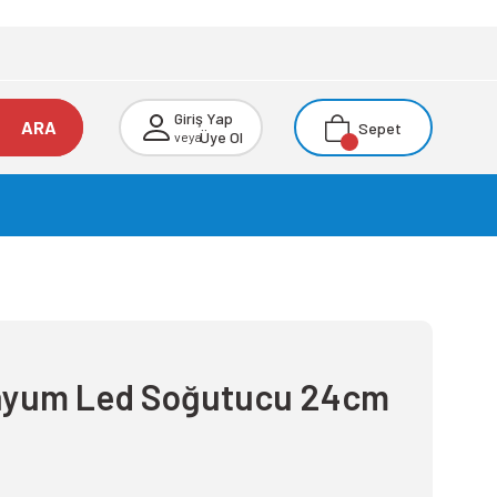
Giriş Yap
ARA
Sepet
Üye Ol
veya
nyum Led Soğutucu 24cm