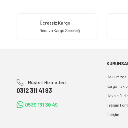
Ücretsiz Kargo
Bedava Kargo Seçeneği
KURUMSA
Hakkımızda
Müşteri Hizmetleri
Kargo Takib
0312 311 41 83
Havale Bildi
0530 181 30 49
İletişim For
İletişim