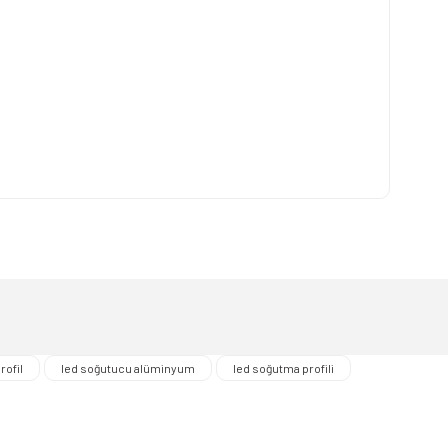
lirsiniz.
rofil
led soğutucu alüminyum
led soğutma profili