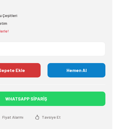
 Çeşitleri
etim
lerle!
Sepete Ekle
Hemen Al
WHATSAPP SİPARİŞ
Fiyat Alarmı
Tavsiye Et