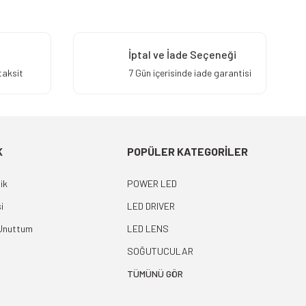
İptal ve İade Seçeneği
taksit
7 Gün içerisinde iade garantisi
K
POPÜLER KATEGORİLER
ik
POWER LED
i
LED DRIVER
 Unuttum
LED LENS
SOĞUTUCULAR
TÜMÜNÜ GÖR