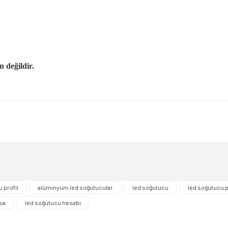
değildir.
nularda yetersiz gördüğünüz noktaları öneri formunu kullanarak tarafımıza iletebi
Bu ürüne ilk yorumu siz yapın!
Yorum Yaz
 profil
alüminyum led soğutucular
led soğutucu
led soğutucu p
sa
led soğutucu hesabı