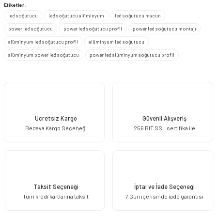
Görüş ve önerileriniz için teşekkür ederiz.
Etiketler :
led soğutucu
led soğutucu alüminyum
led soğutucu macun
Ürün resmi kalitesiz, bozuk veya görüntülenemiyor.
power led soğutucu
power led soğutucu profil
power led soğutucu montajı
Ürün açıklamasında eksik bilgiler bulunuyor.
alüminyum led soğutucu profil
alüminyum led soğutucu
Ürün bilgilerinde hatalar bulunuyor.
alüminyum power led soğutucu
power led alüminyum soğutucu profil
Ürün fiyatı diğer sitelerden daha pahalı.
Bu ürüne benzer farklı alternatifler olmalı.
Ücretsiz Kargo
Güvenli Alışveriş
Bedava Kargo Seçeneği
256 BIT SSL sertifika ile
Gönder
Taksit Seçeneği
İptal ve İade Seçeneği
Tüm kredi kartlarına taksit
7 Gün içerisinde iade garantisi