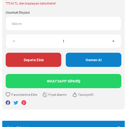
*77,41 TL den başlayan taksitlerle!
Uzunluk Ölçüsü
Sepete Ekle
Hemen Al
WHATSAPP SİPARİŞ
Fiyat Alarmı
Tavsiye Et