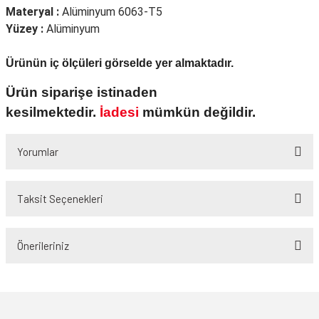
Materyal :
Alüminyum 6063-T5
Yüzey :
Alüminyum
Ürünün iç ölçüleri görselde yer almaktadır.
Ürün siparişe istinaden
kesilmektedir.
İadesi
mümkün değildir.
Yorumlar
Taksit Seçenekleri
Bu ürüne ilk yorumu siz yapın!
Önerileriniz
Yorum Yaz
Bu ürünün fiyat bilgisi, resim, ürün açıklamalarında ve diğer konularda
yetersiz gördüğünüz noktaları öneri formunu kullanarak tarafımıza
iletebilirsiniz.