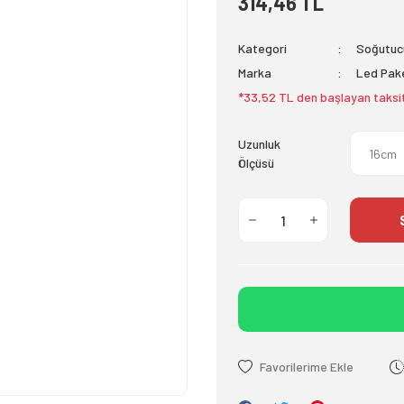
314,46 TL
Kategori
Soğutucu
Marka
Led Pak
*33,52 TL den başlayan taksit
Uzunluk
Ölçüsü