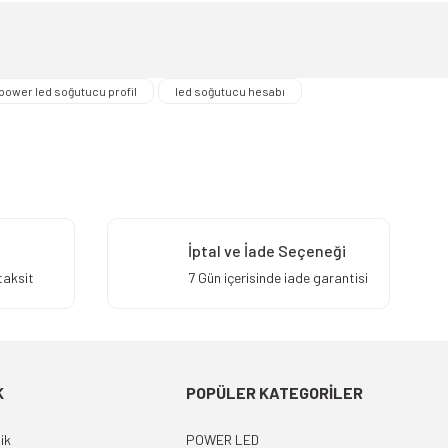
power led soğutucu profil
led soğutucu hesabı
İptal ve İade Seçeneği
taksit
7 Gün içerisinde iade garantisi
K
POPÜLER KATEGORİLER
ik
POWER LED