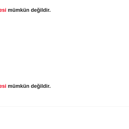
esi
mümkün değildir.
esi
mümkün değildir.
nularda yetersiz gördüğünüz noktaları öneri formunu kullanarak tarafımıza iletebi
Bu ürüne ilk yorumu siz yapın!