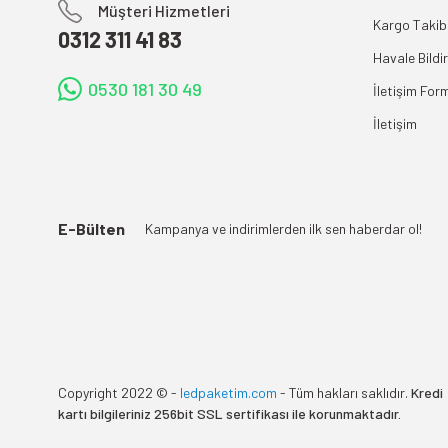
Müşteri Hizmetleri
Kargo Takib
0312 311 41 83
Havale Bildi
0530 181 30 49
İletişim For
İletişim
E-Bülten
Kampanya ve indirimlerden ilk sen haberdar ol!
Copyright 2022 © -
ledpaketim.com
- Tüm hakları saklıdır.
Kredi
kartı bilgileriniz 256bit SSL sertifikası ile korunmaktadır.