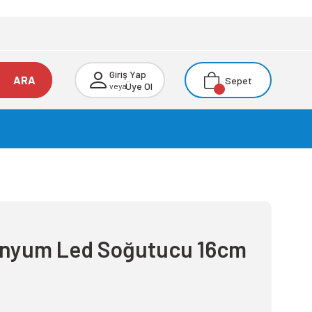
Giriş Yap
ARA
Sepet
Üye Ol
veya
inyum Led Soğutucu 16cm