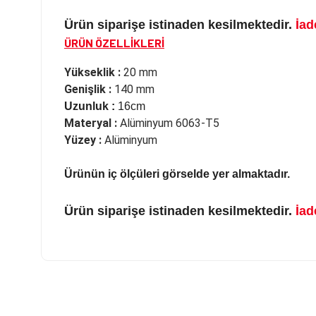
Ürün siparişe istinaden kesilmektedir.
İad
ÜRÜN ÖZELLİKLERİ
Yükseklik :
20 mm
Genişlik :
140 mm
Uzunluk :
16cm
Materyal :
Alüminyum 6063-T5
Yüzey :
Alüminyum
Ürünün iç ölçüleri görselde yer almaktadır.
Ürün siparişe istinaden kesilmektedir.
İad
Bu ürünün fiyat bilgisi, resim, ürün açıklamalarında ve diğer ko
Görüş ve önerileriniz için teşekkür ederiz.
Ürün resmi kalitesiz, bozuk veya görüntülenemiyor.