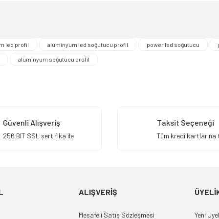
Yorum Yaz
 led profil
alüminyum led soğutucu profil
power led soğutucu
alüminyum soğutucu profil
Gönder
Güvenli Alışveriş
Taksit Seçeneği
256 BIT SSL sertifika ile
Tüm kredi kartlarına 
L
ALIŞVERİŞ
ÜYELİ
Mesafeli Satış Sözleşmesi
Yeni Üyel