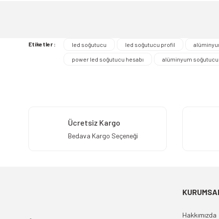
Ürün açıklamasında eksik bilgiler bulunuyor.
Ürün bilgilerinde hatalar bulunuyor.
Ürün fiyatı diğer sitelerden daha pahalı.
Etiketler :
led soğutucu
led soğutucu profil
alüminyum
Bu ürüne benzer farklı alternatifler olmalı.
power led soğutucu hesabı
alüminyum soğutucu
Ücretsiz Kargo
Bedava Kargo Seçeneği
KURUMSA
Hakkımızda