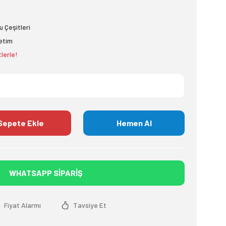
 Çeşitleri
etim
lerle!
Sepete Ekle
Hemen Al
WHATSAPP SİPARİŞ
Fiyat Alarmı
Tavsiye Et