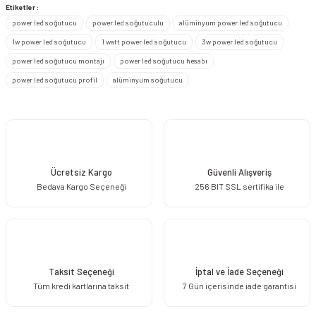
Görüş ve önerileriniz için teşekkür ederiz.
Etiketler :
power led soğutucu
power led soğutuculu
alüminyum power led soğutucu
Ürün resmi kalitesiz, bozuk veya görüntülenemiyor.
1w power led soğutucu
1 watt power led soğutucu
3w power led soğutucu
Ürün açıklamasında eksik bilgiler bulunuyor.
power led soğutucu montajı
power led soğutucu hesabı
Ürün bilgilerinde hatalar bulunuyor.
power led soğutucu profil
alüminyum soğutucu
Ürün fiyatı diğer sitelerden daha pahalı.
Bu ürüne benzer farklı alternatifler olmalı.
Ücretsiz Kargo
Güvenli Alışveriş
Bedava Kargo Seçeneği
256 BIT SSL sertifika ile
Gönder
Taksit Seçeneği
İptal ve İade Seçeneği
Tüm kredi kartlarına taksit
7 Gün içerisinde iade garantisi