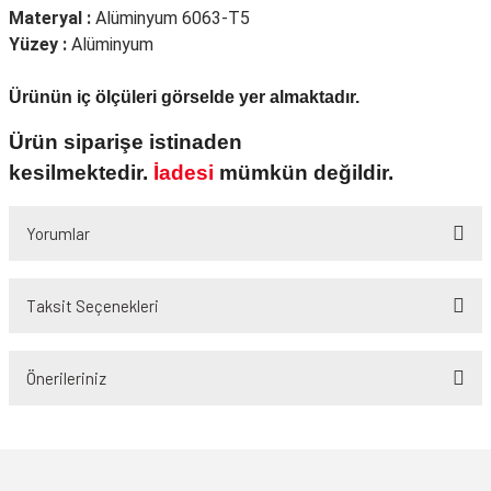
Materyal :
Alüminyum 6063-T5
Yüzey :
Alüminyum
Ürünün iç ölçüleri görselde yer almaktadır.
Ürün siparişe istinaden
kesilmektedir.
İadesi
mümkün değildir.
Yorumlar
Taksit Seçenekleri
Bu ürüne ilk yorumu siz yapın!
Önerileriniz
Yorum Yaz
Bu ürünün fiyat bilgisi, resim, ürün açıklamalarında ve diğer konularda
yetersiz gördüğünüz noktaları öneri formunu kullanarak tarafımıza
iletebilirsiniz.