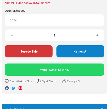
*103,21 TL den başlayan taksitlerle!
Uzunluk Ölçüsü
Sepete Ekle
Hemen Al
WHATSAPP SİPARİŞ
Fiyat Alarmı
Tavsiye Et